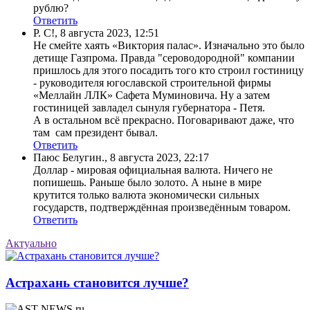
рублю?
Ответить
Р. С!
,
8 августа 2023, 12:51
Не смейте хаять «Виктория палас». Изначально это было
детище Газпрома. Правда "сероводородной" компании
пришлось для этого посадить того кто строил гостиницу
- руководителя югославской строительной фирмы
«Меллайн ЛЛК» Сафета Муминовича. Ну а затем
гостиницей завладел сынуля губернатора - Петя.
А в остальном всё прекрасно. Поговаривают даже, что
там сам президент бывал.
Ответить
Паюс Белугин.
,
8 августа 2023, 22:17
Доллар - мировая официальная валюта. Ничего не
попишешь. Раньше было золото. А ныне в мире
крутится только валюта экономически сильных
государств, подтверждённая произведённым товаром.
Ответить
Актуально
Астрахань становится лучше?