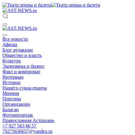
Все новости
Афиша
Блог редакции
Общество и власть
Культура
Экономика и бизнес
Факт и компромат
Интервью
Истории
Нашего сукна епанча
Мнения
Персоны
Организации
Балаган
Фоторепортаж
Православная Астрахань
+7 927 563 66 57
79275636657@yandex.ru