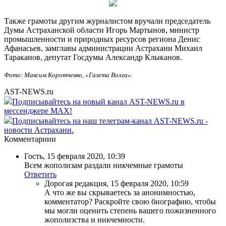
Также грамоты другим журналистом вручали председатель
Думы Астраханской области Игорь Мартынов, министр
промышленности и природных ресурсов региона Денис
Афанасьев, замглавы администрации Астрахани Михаил
Тараканов, депутат Госдумы Александр Клыканов.
Фото: Максим Коротченко, «Газета Волга».
AST-NEWS.ru
Подписывайтесь на новый канал AST-NEWS.ru в
мессенджере MAX!
Подписывайтесь на наш телеграм-канал AST-NEWS.ru -
новости Астрахани.
Комментариии
Гость
,
15 февраля 2020, 10:39
Всем жополизам раздали никчемные грамоты
Ответить
Дорогая редакция
,
15 февраля 2020, 10:59
А что же вы скрываетесь за анонимностью,
комментатор? Раскройте свою биографию, чтобы
мы могли оценить степень вашего пожизненного
жополизства и никчемности.