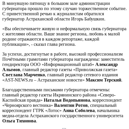
В минувшую пятницу в большом зале администрации
губернатора прошло по этому случаю торжественное событие.
С приветственной речью к журналистам обратился
губернатор Астраханской области Игорь Бабушкин.
«Вы обеспечиваете живую и неформальную связь губернатора
с жителями области. Ваше знание региона, любовь к малой
родине отражаются в каждом репортаже, каждой
публикации», - сказал глава региона.
За успехи, достигнутые в работе, высокий профессионализм
Почётными грамотами губернатора награждены: заместитель
гендиректора ООО «Информационный штаб»
Александр
Алымов
, главный редактор газеты «Приволжская газета»
Светлана Марченко
, главный редактор сетевого издания
«AST-NEWS.ru – Астраханские новости»
Максим Терский
.
Благодарственными письмами губернатора отмечены:
главный редактор газеты Икрянинского района «Северо-
Каспийская правда»
Наталья Водопьянова
, корреспондент
«Черноярского вестника»
Валентин Ротов
, специальный
корреспондент ГТРК «Лотос»
Анна Соболева
, начальника
медиа-отдела Астраханского государственного университета
Ольга Тихонова
.