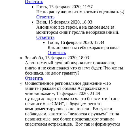
Ответить
Гость
,
15 февраля 2020, 11:57
Не по рангу жополизам кого-то оценивать ;-)
Ответить
Ваня
,
15 февраля 2020, 18:03
Анонимно все герои, а на самом деле за
монитором сидит тролль необразованный.
Ответить
Гость
,
16 февраля 2020, 12:34
Как хорошо ты себя охарактеризовал
Ответить
Зелибоба
,
15 февраля 2020, 18:03
А вот и самый лучший журналист пожаловал,
никто и не сомневался что он тут будет. Что же ты
бесишься, не дают грамоту?
Ответить
Общественное региональное движение «По
защите граждан от обмана Астраханскими
чиновниками»
,
15 февраля 2020, 21:49
ну надо ж подстраховаться. что бы все эти "типа
независимые СМИ", в будущем чего то
компроментирующего не писали. Вот уже и
наблюдаем, как этого "человека с ружьем" типа
независимые, все более представляют этаким
спасителем астраханцев. Вот так и формируется