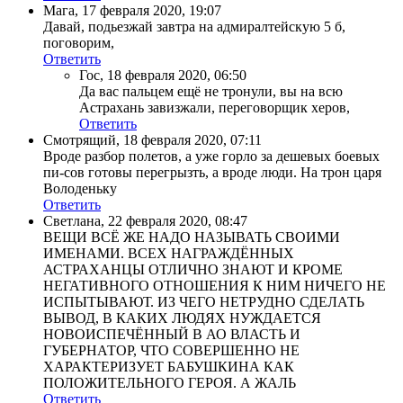
Мага
,
17 февраля 2020, 19:07
Давай, подьезжай завтра на адмиралтейскую 5 б,
поговорим,
Ответить
Гос
,
18 февраля 2020, 06:50
Да вас пальцем ещё не тронули, вы на всю
Астрахань завизжали, переговорщик херов,
Ответить
Смотрящий
,
18 февраля 2020, 07:11
Вроде разбор полетов, а уже горло за дешевых боевых
пи-сов готовы перегрызть, а вроде люди. На трон царя
Володеньку
Ответить
Светлана
,
22 февраля 2020, 08:47
ВЕЩИ ВСЁ ЖЕ НАДО НАЗЫВАТЬ СВОИМИ
ИМЕНАМИ. ВСЕХ НАГРАЖДЁННЫХ
АСТРАХАНЦЫ ОТЛИЧНО ЗНАЮТ И КРОМЕ
НЕГАТИВНОГО ОТНОШЕНИЯ К НИМ НИЧЕГО НЕ
ИСПЫТЫВАЮТ. ИЗ ЧЕГО НЕТРУДНО СДЕЛАТЬ
ВЫВОД, В КАКИХ ЛЮДЯХ НУЖДАЕТСЯ
НОВОИСПЕЧЁННЫЙ В АО ВЛАСТЬ И
ГУБЕРНАТОР, ЧТО СОВЕРШЕННО НЕ
ХАРАКТЕРИЗУЕТ БАБУШКИНА КАК
ПОЛОЖИТЕЛЬНОГО ГЕРОЯ. А ЖАЛЬ
Ответить