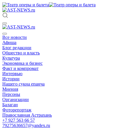
Все новости
Афиша
Блог редакции
Общество и власть
Культура
Экономика и бизнес
Факт и компромат
Интервью
Истории
Нашего сукна епанча
Мнения
Персоны
Организации
Балаган
Фоторепортаж
Православная Астрахань
+7 927 563 66 57
79275636657@yandex.ru