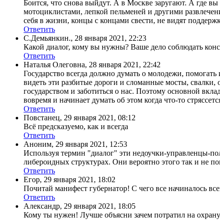
Боится, что снова выйдут. А в Москве заругают. А где в
мотоциклистами, лепкой пельменей и другими развлечен
себя в жизни, концы с концами свести, не видят поддерж
Ответить
С.Демьянкин.
,
28 января 2021, 22:23
Какой диалог, кому вы нужны? Ваше дело соблюдать конс
Ответить
Наталья Олеговна
,
28 января 2021, 22:42
Государство всегда должно думать о молодежи, помогать
видеть эти разбитые дороги и сломанные мосты, свалки, 
государством и заботиться о нас. Поэтому основной вклад
вовремя и начинает думать об этом когда что-то стряссетс
Ответить
Повстанец
,
29 января 2021, 08:12
Всё предсказуемо, как и всегда
Ответить
Аноним
,
29 января 2021, 12:53
Используя термин "диалог" эти недоучки-управленцы-по
либероидных структурах. Они вероятно этого так и не пон
Ответить
Егор
,
29 января 2021, 18:02
Почитай манифест губернатор! С чего все начиналось всег
Ответить
Александр
,
29 января 2021, 18:05
Кому ты нужен! Лучше объясни зачем потратил на охрану