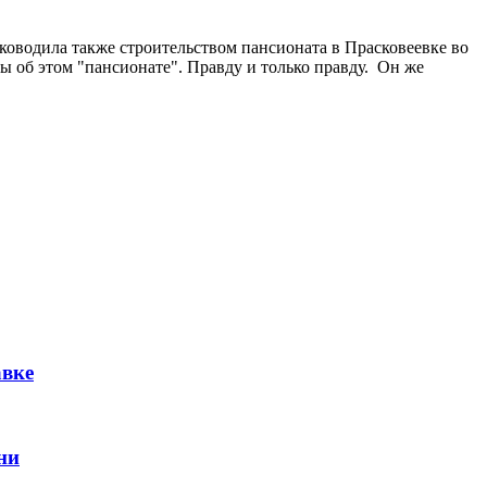
ководила также строительством пансионата в Прасковеевке во
 об этом "пансионате". Правду и только правду. Он же
авке
ни