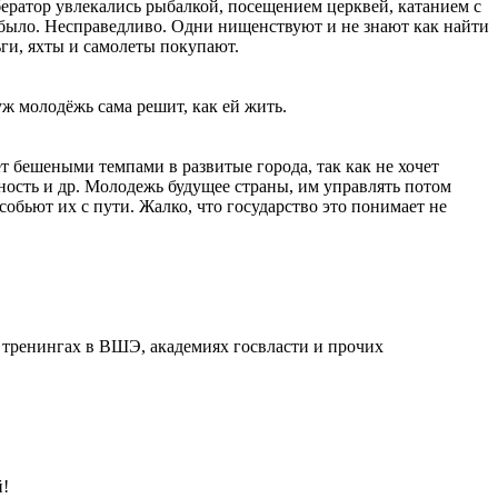
убератор увлекались рыбалкой, посещением церквей, катанием с
 было. Несправедливо. Одни нищенствуют и не знают как найти
ьги, яхты и самолеты покупают.
ж молодёжь сама решит, как ей жить.
т бешеными темпами в развитые города, так как не хочет
нность и др. Молодежь будущее страны, им управлять потом
собьют их с пути. Жалко, что государство это понимает не
 тренингах в ВШЭ, академиях госвласти и прочих
й!