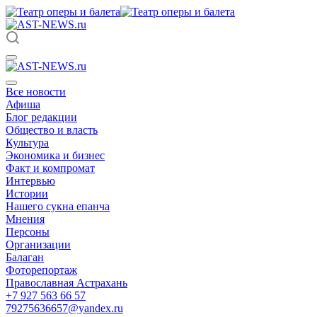
Все новости
Афиша
Блог редакции
Общество и власть
Культура
Экономика и бизнес
Факт и компромат
Интервью
Истории
Нашего сукна епанча
Мнения
Персоны
Организации
Балаган
Фоторепортаж
Православная Астрахань
+7 927 563 66 57
79275636657@yandex.ru