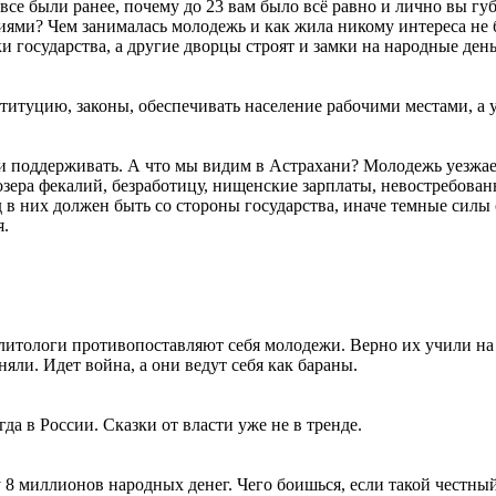
ы все были ранее, почему до 23 вам было всё равно и лично вы г
иями? Чем занималась молодежь и как жила никому интереса не
ки государства, а другие дворцы строят и замки на народные ден
титуцию, законы, обеспечивать население рабочими местами, а у
 и поддерживать. А что мы видим в Астрахани? Молодежь уезжае
озера фекалий, безработицу, нищенские зарплаты, невостребова
 в них должен быть со стороны государства, иначе темные силы 
я.
литологи противопоставляют себя молодежи. Верно их учили на
яли. Идет война, а они ведут себя как бараны.
да в России. Сказки от власти уже не в тренде.
 8 миллионов народных денег. Чего боишься, если такой честны