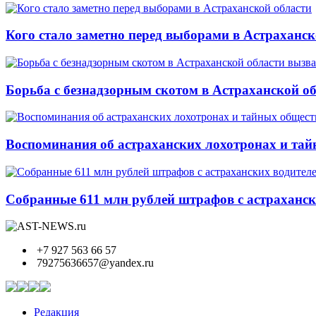
Кого стало заметно перед выборами в Астраханск
Борьба с безнадзорным скотом в Астраханской о
Воспоминания об астраханских лохотронах и тай
Собранные 611 млн рублей штрафов с астрахански
+7 927 563 66 57
79275636657@yandex.ru
Редакция