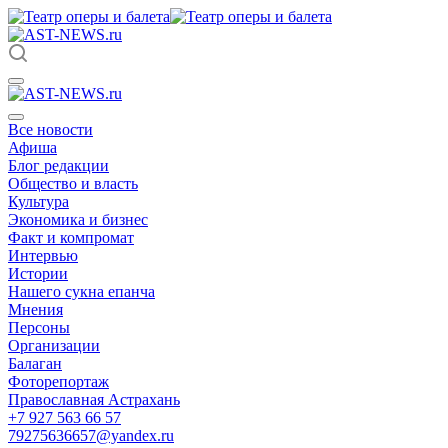
Все новости
Афиша
Блог редакции
Общество и власть
Культура
Экономика и бизнес
Факт и компромат
Интервью
Истории
Нашего сукна епанча
Мнения
Персоны
Организации
Балаган
Фоторепортаж
Православная Астрахань
+7 927 563 66 57
79275636657@yandex.ru