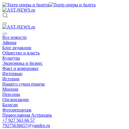
Все новости
Афиша
Блог редакции
Общество и власть
Культура
Экономика и бизнес
Факт и компромат
Интервью
Истории
Нашего сукна епанча
Мнения
Персоны
Организации
Балаган
Фоторепортаж
Православная Астрахань
+7 927 563 66 57
79275636657@yandex.ru