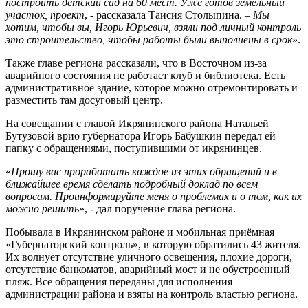
построить детский сад на 60 мест. Уже готов земельный
участок, проект
, - рассказала Таисия Столыпина. –
Мы
хотим, чтобы вы, Игорь Юрьевич, взяли под личный контроль
это строительство, чтобы работы были выполнены в срок
».
Также главе региона рассказали, что в Восточном из-за
аварийного состояния не работает клуб и библиотека. Есть
административное здание, которое можно отремонтировать и
разместить там досуговый центр.
На совещании с главой Икрянинского района Натальей
Бутузовой врио губернатора Игорь Бабушкин передал ей
папку с обращениями, поступившими от икрянинцев.
«
Прошу вас проработать каждое из этих обращений и в
ближайшее время сделать подробный доклад по всем
вопросам. Проинформируйте меня о проблемах и о том, как их
можно решить
», - дал поручение глава региона.
Побывала в Икрянинском районе и мобильная приёмная
«Губернаторский контроль», в которую обратились 43 жителя.
Их волнует отсутствие уличного освещения, плохие дороги,
отсутствие банкоматов, аварийный мост и не обустроенный
пляж. Все обращения переданы для исполнения
администрации района и взяты на контроль властью региона.