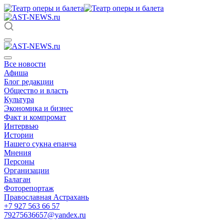
Все новости
Афиша
Блог редакции
Общество и власть
Культура
Экономика и бизнес
Факт и компромат
Интервью
Истории
Нашего сукна епанча
Мнения
Персоны
Организации
Балаган
Фоторепортаж
Православная Астрахань
+7 927 563 66 57
79275636657@yandex.ru