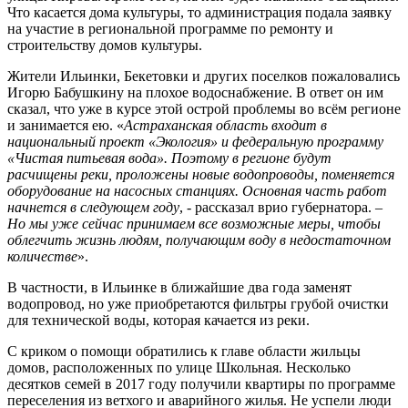
Что касается дома культуры, то администрация подала заявку
на участие в региональной программе по ремонту и
строительству домов культуры.
Жители Ильинки, Бекетовки и других поселков пожаловались
Игорю Бабушкину на плохое водоснабжение. В ответ он им
сказал, что уже в курсе этой острой проблемы во всём регионе
и занимается ею. «
Астраханская область входит в
национальный проект «Экология» и федеральную программу
«Чистая питьевая вода». Поэтому в регионе будут
расчищены реки, проложены новые водопроводы, поменяется
оборудование на насосных станциях. Основная часть работ
начнется в следующем году
, - рассказал врио губернатора. –
Но мы уже сейчас принимаем все возможные меры, чтобы
облегчить жизнь людям, получающим воду в недостаточном
количестве
».
В частности, в Ильинке в ближайшие два года заменят
водопровод, но уже приобретаются фильтры грубой очистки
для технической воды, которая качается из реки.
С криком о помощи обратились к главе области жильцы
домов, расположенных по улице Школьная. Несколько
десятков семей в 2017 году получили квартиры по программе
переселения из ветхого и аварийного жилья. Не успели люди