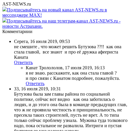
AST-NEWS.ru
Подписывайтесь на новый канал AST-NEWS.ru в
мессенджере MAX!
Подписывайтесь на наш телеграм-канал AST-NEWS.ru -
новости Астрахани.
Комментариии
Серега
,
16 июля 2019, 09:53
не смешите , что может решить Бутузова ??!! как она
стала главой, все знают и про её дружка афеериста
Каната
Ответить
Канат Тролололов
,
17 июля 2019, 16:13
я не знаю. расскажите, как она стала главой ?
и про связи с Канатом подробнее, пожалуйста.
Ответить
33
,
16 июля 2019, 10:31
Бутузова была зам главы района по социальной
политике, сейчас вот видно как она заботилась о
людях, и до этого она была в команде предыдущих глав,
что ж не проявила честность и принципиальность, не
пресекла таких строителей, пусть не врет. А то типа
только сейчас проблему узнала. Мужика туда толкового
надо, пока остальное не развалила. Интриги и пустая
болтовня ее уже надоела народу