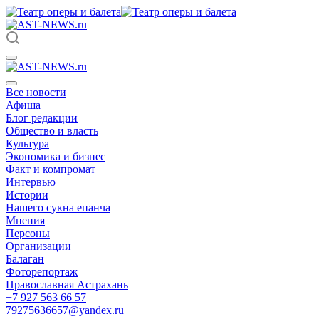
Все новости
Афиша
Блог редакции
Общество и власть
Культура
Экономика и бизнес
Факт и компромат
Интервью
Истории
Нашего сукна епанча
Мнения
Персоны
Организации
Балаган
Фоторепортаж
Православная Астрахань
+7 927 563 66 57
79275636657@yandex.ru