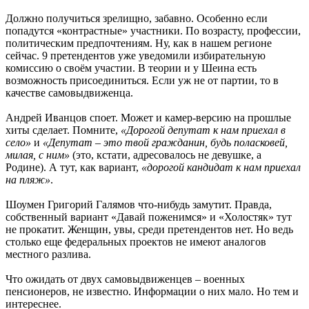
Должно получиться зрелищно, забавно. Особенно если
попадутся «контрастные» участники. По возрасту, профессии,
политическим предпочтениям. Ну, как в нашем регионе
сейчас. 9 претендентов уже уведомили избирательную
комиссию о своём участии. В теории и у Шеина есть
возможность присоединиться. Если уж не от партии, то в
качестве самовыдвиженца.
Андрей Иванцов споет. Может и камер-версию на прошлые
хиты сделает. Помните,
«Дорогой депутат к нам приехал в
село»
и
«Депутат – это твой гражданин, будь поласковей,
милая, с ним»
(это, кстати, адресовалось не девушке, а
Родине). А тут, как вариант,
«дорогой кандидат к нам приехал
на пляж»
.
Шоумен Григорий Галямов что-нибудь замутит. Правда,
собственный вариант «Давай поженимся» и «Холостяк» тут
не прокатит. Женщин, увы, среди претендентов нет. Но ведь
столько еще федеральных проектов не имеют аналогов
местного разлива.
Что ожидать от двух самовыдвиженцев – военных
пенсионеров, не известно. Информации о них мало. Но тем и
интереснее.