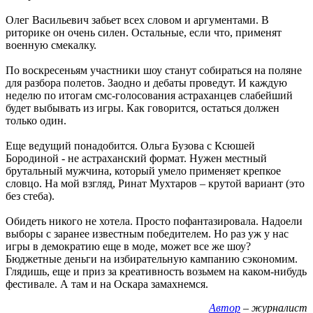
Олег Васильевич забьет всех словом и аргументами. В
риторике он очень силен. Остальные, если что, применят
военную смекалку.
По воскресеньям участники шоу станут собираться на поляне
для разбора полетов. Заодно и дебаты проведут. И каждую
неделю по итогам смс-голосования астраханцев слабейший
будет выбывать из игры. Как говорится, остаться должен
только один.
Еще ведущий понадобится. Ольга Бузова с Ксюшей
Бородиной - не астраханский формат. Нужен местный
брутальный мужчина, который умело применяет крепкое
словцо. На мой взгляд, Ринат Мухтаров – крутой вариант (это
без стеба).
Обидеть никого не хотела. Просто пофантазировала. Надоели
выборы с заранее известным победителем. Но раз уж у нас
игры в демократию еще в моде, может все же шоу?
Бюджетные деньги на избирательную кампанию сэкономим.
Глядишь, еще и приз за креативность возьмем на каком-нибудь
фестивале. А там и на Оскара замахнемся.
Автор
– журналист