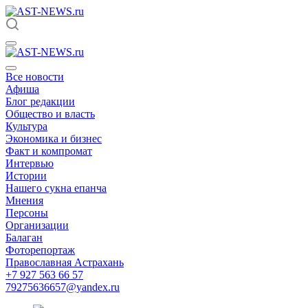
Все новости
Афиша
Блог редакции
Общество и власть
Культура
Экономика и бизнес
Факт и компромат
Интервью
Истории
Нашего сукна епанча
Мнения
Персоны
Организации
Балаган
Фоторепортаж
Православная Астрахань
+7 927 563 66 57
79275636657@yandex.ru