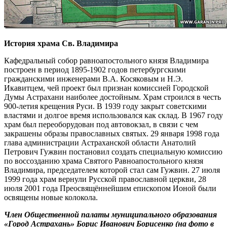
История храма Св. Владимира
Кафедральный собор равноапостольного князя Владимира
построен в период 1895-1902 годов петербургскими
гражданскими инженерами В.А. Косяковым и Н.Э.
Икавитцем, чей проект был признан комиссией Городской
Думы Астрахани наиболее достойным. Храм строился в честь
900-летия крещения Руси. В 1939 году закрыт советскими
властями и долгое время использовался как склад. В 1967 году
храм был переоборудован под автовокзал, в связи с чем
закрашены образы православных святых. 29 января 1998 года
глава администрации Астраханской области Анатолий
Петрович Гужвин постановил создать специальную комиссию
по воссозданию храма Святого Равноапостольного князя
Владимира, председателем которой стал сам Гужвин. 27 июля
1999 года храм вернули Русской православной церкви, 28
июля 2001 года Преосвящённейшим епископом Ионой были
освящены новые колокола.
Член Общественной палаты муниципального образования
«Город Астрахань» Борис Иванович Борисенко (на фото в