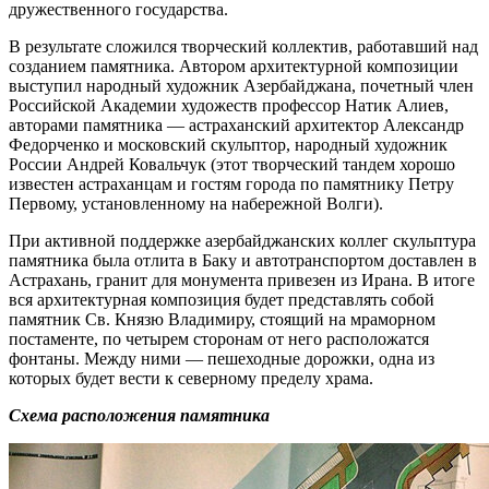
дружественного государства.
В результате сложился творческий коллектив, работавший над
созданием памятника. Автором архитектурной композиции
выступил народный художник Азербайджана, почетный член
Российской Академии художеств профессор Натик Алиев,
авторами памятника — астраханский архитектор Александр
Федорченко и московский скульптор, народный художник
России Андрей Ковальчук (этот творческий тандем хорошо
известен астраханцам и гостям города по памятнику Петру
Первому, установленному на набережной Волги).
При активной поддержке азербайджанских коллег скульптура
памятника была отлита в Баку и автотранспортом доставлен в
Астрахань, гранит для монумента привезен из Ирана. В итоге
вся архитектурная композиция будет представлять собой
памятник Св. Князю Владимиру, стоящий на мраморном
постаменте, по четырем сторонам от него расположатся
фонтаны. Между ними — пешеходные дорожки, одна из
которых будет вести к северному пределу храма.
Схема расположения памятника