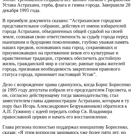
Устава Астрахани, герба, флага и гимна города. Завершили 28
декабря 1995 года.
В преамбуле документа сказано: “Астраханское городское
представительное собрание, действуя от имени избирателей
города Астрахани, объединенных общей судьбой на своей
земле, сознавая свою ответственность за судьбу города перед
нынешним и будущими поколениями, глубоко уважая память
наших предков, основавших наш город, сохранявших и
приумножавших на протяжении веков его культурные и
нравственные традиции, стремясь обеспечить достойную
жизнь, гражданский мир и согласие, равные права жителей
города, признавая необходимость закрепления правового
статуса города, принимает настоящий Устав”.
Дело с возрождение храма сдвинулось, когда Борис Борисенко
(в 1995 году депутаты избрали его председателем Горсовета, и
он, согласно действующему тогда законодательству, стал
заместителем главы администрации Астрахани, которым в ту
пору был Игорь Александрович Безрукавников) обратился к
А.П. Гужвину с идеей передать собор Св. Владимира
православной церкви и начать его восстановление.
Глава региона полностью поддержал инициативу Борисенко,
сказав: «Я этим вопросом занимаюсь уже более пяти лет, но