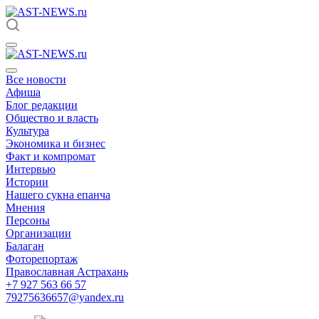
Все новости
Афиша
Блог редакции
Общество и власть
Культура
Экономика и бизнес
Факт и компромат
Интервью
Истории
Нашего сукна епанча
Мнения
Персоны
Организации
Балаган
Фоторепортаж
Православная Астрахань
+7 927 563 66 57
79275636657@yandex.ru