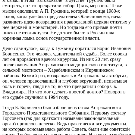
Я бывал в этом “автовокзале” в детстве. Грустно было
смотреть, во что превратили собор. Грязь, мерзость. Те же
мысли одолевали А.П. Гужвина, который с конца 1980-х
годов, когда уже был председателем Облисполкома, начал
развивать идею возвращения православной церкви отнятых у
нее церквей и монастырей. Но тогда на его призыв почти
никто не откликнулся. Не до того было: в России шла
коренная ломка основ государственной власти.
Дело сдвинулось, когда к Гужвину обратился Борис Иванович
Борисенко. Это человек удивительной судьбы. Более сорока
лет он проработал врачом-хирургом. Из них 20 лет, сразу
после окончания Астраханского медицинского института, в
сельской местности – Харабалинском и Икрянинском
районах. Всякий раз, возвращаясь в Астрахань на автобусах,
он, человек православный и глубоко верующий, испытывал
боль и горечь, глядя на то, во что превратили собор Св.
Владимира. Но что мог сделать простой доктор? Поворот в
его судьбе случился в 1994 году.
Тогда Б. Борисенко был избран депутатом Астраханского
Городского Представительного Собрания. Первому составу
Горсовета (так для краткости называли законодательный
орган) пришлось нелегко. Ведь практически все документы,
на которых основывалась работа Совета, были еще советской
эпохи. Требовалось создавать все заново. Начали с разработки