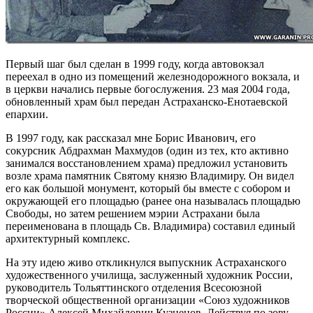
Первый шаг был сделан в 1999 году, когда автовокзал
переехал в одно из помещений железнодорожного вокзала, и
в церкви начались первые богослужения. 23 мая 2004 года,
обновленный храм был передан Астраханско-Енотаевской
епархии.
В 1997 году, как рассказал мне Борис Иванович, его
сокурсник Абдрахман Махмудов (один из тех, кто активно
занимался восстановлением храма) предложил установить
возле храма памятник Святому князю Владимиру. Он видел
его как большой монумент, который бы вместе с собором и
окружающей его площадью (ранее она называлась площадью
Свободы, но затем решением мэрии Астрахани была
переименована в площадь Св. Владимира) составил единый
архитектурный комплекс.
На эту идею живо откликнулся выпускник Астраханского
художественного училища, заслуженный художник России,
руководитель Тольяттинского отделения Всесоюзной
творческой общественной организации «Союз художников
России» Алексей Михайлович Кузнецов. Действуя по зову