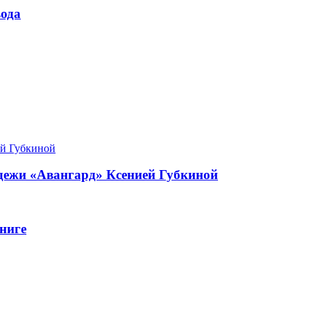
ода
одежи «Авангард» Ксенией Губкиной
ниге