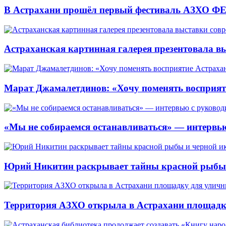
В Астрахани прошёл первый фестиваль АЗХО ФЕ
Астраханская картинная галерея презентовала вы
Марат Джамалетдинов: «Хочу поменять восприят
«Мы не собираемся останавливаться» — интервью
Юрий Никитин раскрывает тайны красной рыбы и
Территория АЗХО открыла в Астрахани площадк