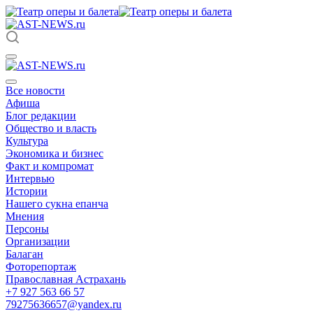
Все новости
Афиша
Блог редакции
Общество и власть
Культура
Экономика и бизнес
Факт и компромат
Интервью
Истории
Нашего сукна епанча
Мнения
Персоны
Организации
Балаган
Фоторепортаж
Православная Астрахань
+7 927 563 66 57
79275636657@yandex.ru