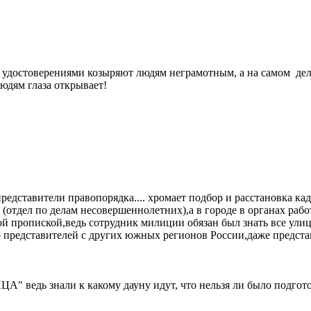
Д удостоверениями козыряют людям неграмотным, а на самом де
юдям глаза открывает!
редставители правопорядка.... хромает подбор и расстановка ка
(отдел по делам несовершеннолетних),а в городе в органах рабо
й пропиской,ведь сотрудник милиции обязан был знать все улиц
ко представителей с других южных регионов России,даже предс
" ведь знали к какому дауну идут, что нельзя ли было подгото