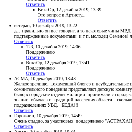
Ответить
ВиктОр
,
12 декабря 2019, 13:39
Это вопрос к Артисту...
Ответить
ветеран
,
10 декабря 2019, 13:22
да, правильно он все говорит, а то некоторые чины МВ
подтвержденные документами и т п, молодец Семенов! л
Ответить
123
,
10 декабря 2019, 14:06
Поддерживаю
Ответить
ВиктОр
,
12 декабря 2019, 13:41
Поддерживаю
Ответить
АСМА
,
10 декабря 2019, 13:48
Жалкое зрелище.....охамевший блогер и неубедительные п
сомнительного поведения представляют детскую комнату 
было,в городские отделы милиции принимали с городско
знании обычаев и традиций населения области... сколь
подразделениях УВД. БЕДА!!!
Ответить
Горожаин
,
10 декабря 2019, 14:49
Очень стыдно, за участковых, поддерживаю "АСТРАХАНЦА
Ответить
Арман
,
10 декабря 2019, 19:33