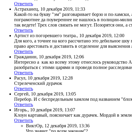
Ответить
Астраханец
,
10 декабря 2019, 11:33
Какой-то на букву "эм" разговаривает борзо и по-хамски
пограмотнее да поувереннее не нашлось в полиции-милици
так ведете! Трех слов связать не могут. Позорятся они, а с
Ответить
Артист из погоревшего театра.
,
10 декабря 2019, 12:00
Для кого, а точнее на кого рассчитано это дебильное шо
право арестовать и доставить в отделение для выяснения
Ответить
Гражданин
,
10 декабря 2019, 12:06
Интересно а как ко всему этому отнеслось руководство 
разобраться с этими царями и проведя полное расследов
Ответить
Расул
,
10 декабря 2019, 12:28
Стрелеченский дурачок
Ответить
Сергей
,
10 декабря 2019, 13:05
Перебор. И с беспредельным хамлом под названием "блох
Ответить
Игорь.
,
10 декабря 2019, 13:07
Клоун картавый, поясничает как дурачек. Мордой в землю 
Ответить
ВиктОр
,
12 декабря 2019, 13:36
Что значит "по всем законам"?