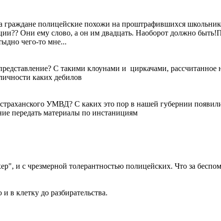
, а граждане полицейские похожи на проштрафившихся школьнико
и?? Они ему слово, а он им двадцать. Наоборот должно быть!По
тыдно чего-то мне...
у представление? С такими клоунами и циркачами, рассчитанное
 личности каких дебилов
Астраханского УМВД? С каких это пор в нашей губернии появил
ание передать материалы по инстанициям
ер", и с чрезмерной толерантностью полицейских. Что за беспом
и в клетку до разбирательства.