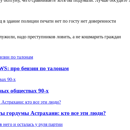
у болтуну, чего сравниваете хотя бы подумали. Лучше обсудите 
д в здание полиции печати нет по госту нет доверенности
лужили, надо преступников ловить, а не кошмарить граждан
WS: про бензин по талонам
ных обществах 90-х
ты гордумы Астрахани: кто все эти люди?