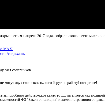
открывшегося в апреле 2017 года, собрали около шести миллионо
ере MAX!
сти Астрахани.
уделает соперников.
е могут двух слов связать. кого берут на работу! позорище!
ь за подобным действом,где какая-то ..... изгаляется над поли
озможностей ФЗ "Закон о полиции" и административного права п