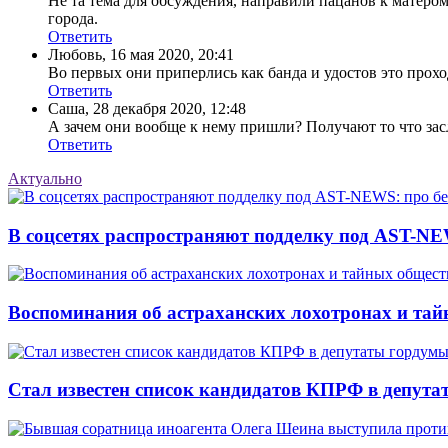
Не та тема для обсуждения, направили пацанов к матёром
города.
Ответить
Любовь
,
16 мая 2020, 20:41
Во первых они приперлись как банда и удостов это прохо
Ответить
Саша
,
28 декабря 2020, 12:48
А зачем они вообще к нему пришли? Получают то что зас
Ответить
Актуально
В соцсетях распространяют подделку под AST-NE
Воспоминания об астраханских лохотронах и тай
Стал известен список кандидатов КПРФ в депута