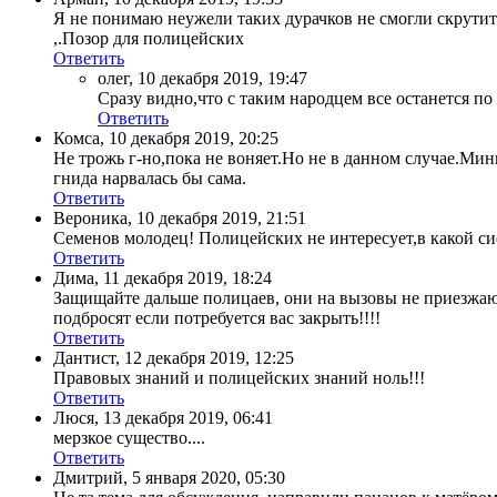
Я не понимаю неужели таких дурачков не смогли скрутит
,.Позор для полицейских
Ответить
олег
,
10 декабря 2019, 19:47
Сразу видно,что с таким народцем все останется п
Ответить
Комса
,
10 декабря 2019, 20:25
Не трожь г-но,пока не воняет.Но не в данном случае.Мин
гнида нарвалась бы сама.
Ответить
Вероника
,
10 декабря 2019, 21:51
Семенов молодец! Полицейских не интересует,в какой сис
Ответить
Дима
,
11 декабря 2019, 18:24
Защищайте дальше полицаев, они на вызовы не приезжают
подбросят если потребуется вас закрыть!!!!
Ответить
Дантист
,
12 декабря 2019, 12:25
Правовых знаний и полицейских знаний ноль!!!
Ответить
Люся
,
13 декабря 2019, 06:41
мерзкое существо....
Ответить
Дмитрий
,
5 января 2020, 05:30