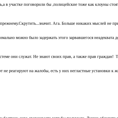
ь,а в участке поговорили бы ,полицейские тоже как клоуны сто
о прежнему.Скрутить...значит. Ага. Больше никаких мыслей не п
имально можно было задержать этого зарвавшегося неадеквата д
теме они служат. Не знают своих прав, а также прав граждан! Т
 не реагируют на жалобы, есть у них негластные установки к ж