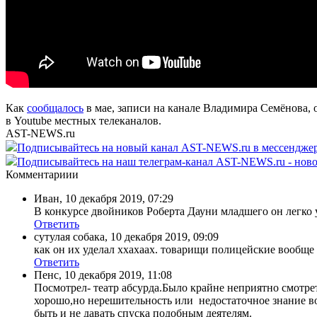
Как
сообщалось
в мае, записи на канале Владимира Семёнова, 
в Youtube местных телеканалов.
AST-NEWS.ru
Подписывайтесь на новый канал AST-NEWS.ru в мессендж
Подписывайтесь на наш телеграм-канал AST-NEWS.ru - ново
Комментариии
Иван
,
10 декабря 2019, 07:29
В конкурсе двойников Роберта Дауни младшего он легко 
Ответить
сутулая собака
,
10 декабря 2019, 09:09
как он их уделал ххахаах. товарищи полицейские вообще н
Ответить
Пенс
,
10 декабря 2019, 11:08
Посмотрел- театр абсурда.Было крайне неприятно смотрет
хорошо,но нерешительность или недостаточное знание в
быть и не давать спуска подобным деятелям.