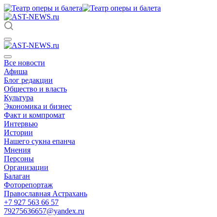
Все новости
Афиша
Блог редакции
Общество и власть
Культура
Экономика и бизнес
Факт и компромат
Интервью
Истории
Нашего сукна епанча
Мнения
Персоны
Организации
Балаган
Фоторепортаж
Православная Астрахань
+7 927 563 66 57
79275636657@yandex.ru