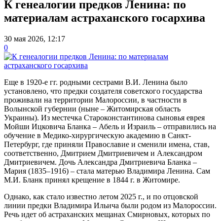
К генеалогии предков Ленина: по
материалам астраханского госархива
30 мая 2026, 12:17
0
Еще в 1920-е гг. родными сестрами В.И. Ленина было
установлено, что предки создателя советского государства
проживали на территории Малороссии, в частности в
Волынской губернии (ныне – Житомирская область
Украины). Из местечка Староконстантинова сыновья еврея
Мойши Ицковича Бланка – Абель и Израиль – отправились на
обучение в Медико-хирургическую академию в Санкт-
Петербург, где приняли Православие и сменили имена, став,
соответственно, Дмитрием Дмитриевичем и Александром
Дмитриевичем. Дочь Александра Дмитриевича Бланка –
Мария (1835–1916) – стала матерью Владимира Ленина. Сам
М.И. Бланк принял крещение в 1844 г. в Житомире.
Однако, как стало известно летом 2025 г., и по отцовской
линии предки Владимира Ильича были родом из Малороссии.
Речь идет об астраханских мещанах Смирновых, которых по