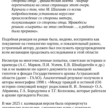
стороны отца", фашистская газета "Ангриф"
перепечатала на своих страницах этот очерк.
Кричали о том, что М. Шагинян со всеми
подробностями установила нерусское
происхождение со стороны матери,
полукалмыцкое со стороны отца. Мракобесы
решили «сыграть» на этих сведениях … и работа
была прервана».
Подобная реакция на роман была, видимо, воспринята как
покушение на генеалогию партии, и показательный разнос,
устроенный автору, должен был послужить предупреждением
всем желающим продолжать исследования в этой области
Несмотря на многочисленные попытки, советские историки и
краеведы (А.С. Марков, П.И. Усачев, Е.В. Шнайдштейн и др.)
так и не выявили ни одного документа по калмыцкой
гипотезе в фондах Государственного архива Астраханской
области (далее – ГААО). Аналогичный результат получили и
авторы монографии 1998 г. «Между правдой и истиной (Об
истории спекуляций вокруг родословия В. И. Ленина)» О.А.
Абрамова, Г.А. Бородулина и Т.Г. Колоскова, которые работали
в архиве президента России.
В мае 2025 г. калмыцкая версия была опровергнута
архивными находками, сделанными нами с помощью