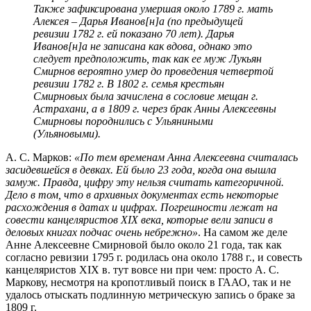
Также зафиксирована умершая около 1789 г. мать
Алексея – Дарья Иванов[н]а (по предыдущей
ревизии 1782 г. ей показано 70 лет). Дарья
Иванов[н]а не записана как вдова, однако это
следует предположить, так как ее муж Лукьян
Смирнов вероятно умер до проведения четвертой
ревизии 1782 г. В 1802 г. семья крестьян
Смирновых была зачислена в сословие мещан г.
Астрахани, а в 1809 г. через брак Анны Алексеевны
Смирновы породнились с Ульяниными
(Ульяновыми).
А. С. Марков:
«По тем временам Анна Алексеевна считалась
засидевшейся в девках. Ей было 23 года, когда она вышла
замуж. Правда, цифру эту нельзя считать категоричной.
Дело в том, что в архивных документах есть некоторые
расхождения в датах и цифрах. Погрешности лежат на
совести канцеляристов XIX века, которые вели записи в
деловых книгах подчас очень небрежно»
. На самом же деле
Анне Алексеевне Смирновой было около 21 года, так как
согласно ревизии 1795 г. родилась она около 1788 г., и совесть
канцеляристов XIX в. тут вовсе ни при чем: просто А. С.
Маркову, несмотря на кропотливый поиск в ГААО, так и не
удалось отыскать подлинную метрическую запись о браке за
1809 г.