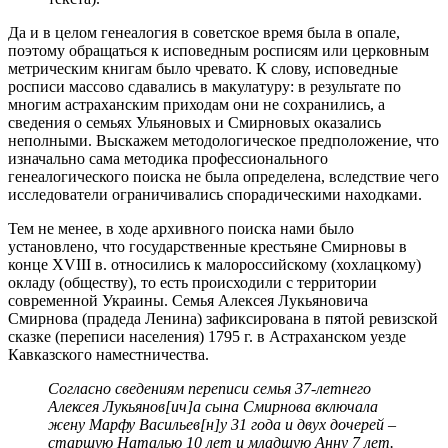
Да и в целом генеалогия в советское время была в опале,
поэтому обращаться к исповедным росписям или церковным
метрическим книгам было чревато. К слову, исповедные
росписи массово сдавались в макулатуру: в результате по
многим астраханским приходам они не сохранились, а
сведения о семьях Ульяновых и Смирновых оказались
неполными. Выскажем методологическое предположение, что
изначально сама методика профессионального
генеалогического поиска не была определена, вследствие чего
исследователи ограничивались спорадическими находками.
Тем не менее, в ходе архивного поиска нами было
установлено, что государственные крестьяне Смирновы в
конце XVIII в. относились к малороссийскому (хохлацкому)
окладу (обществу), то есть происходили с территории
современной Украины. Семья Алексея Лукьяновича
Смирнова (прадеда Ленина) зафиксирована в пятой ревизской
сказке (переписи населения) 1795 г. в Астраханском уезде
Кавказского наместничества.
Согласно сведениям переписи семья 37-летнего
Алексея Лукьянов[ич]а сына Смирнова включала
жену Марфу Васильев[н]у 31 года и двух дочерей –
старшую Наталью 10 лет и младшую Анну 7 лет.