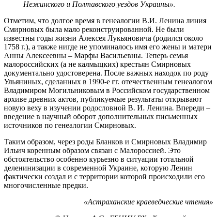
Нежинского и Полтавского уездов Украины».
Отметим, что долгое время в генеалогии В.И. Ленина линия
Смирновых была мало реконструированной. Не были
известны годы жизни Алексея Лукьяновича (родился около
1758 г.), а также нигде не упоминалось имя его жены и матери
Анны Алексеевны – Марфы Васильевны. Теперь семья
малороссийских (а не калмыцких) крестьян Смирновых
документально удостоверена. После важных находок по роду
Ульяниных, сделанных в 1990-е гг. отечественным генеалогом
Владимиром Могильниковым в Российском государственном
архиве древних актов, публикуемые результаты открывают
новую веху в изучении родословной В. И. Ленина. Впереди –
введение в научный оборот дополнительных письменных
источников по генеалогии Смирновых.
Таким образом, через роды Бланков и Смирновых Владимир
Ильич коренным образом связан с Малороссией. Это
обстоятельство особенно курьезно в ситуации тотальной
деленинизации в современной Украине, которую Ленин
фактически создал и с территории которой происходили его
многочисленные предки.
«Астраханские краеведческие чтения»