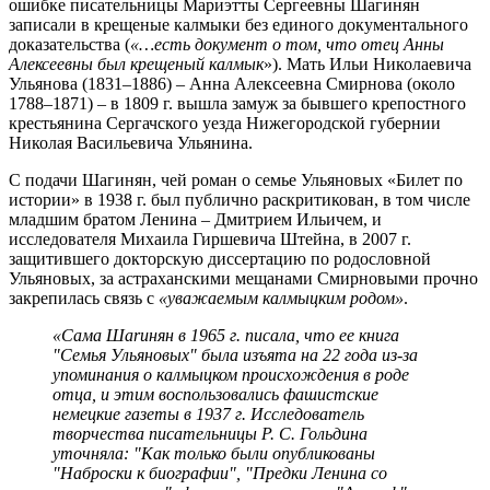
ошибке писательницы Мариэтты Сергеевны Шагинян
записали в крещеные калмыки без единого документального
доказательства (
«…есть документ о том, что отец Анны
Алексеевны был крещеный калмык
»). Мать Ильи Николаевича
Ульянова (1831–1886) – Анна Алексеевна Смирнова (около
1788–1871) – в 1809 г. вышла замуж за бывшего крепостного
крестьянина Сергачского уезда Нижегородской губернии
Николая Васильевича Ульянина.
С подачи Шагинян, чей роман о семье Ульяновых «Билет по
истории» в 1938 г. был публично раскритикован, в том числе
младшим братом Ленина – Дмитрием Ильичем, и
исследователя Михаила Гиршевича Штейна, в 2007 г.
защитившего докторскую диссертацию по родословной
Ульяновых, за астраханскими мещанами Смирновыми прочно
закрепилась связь с
«уважаемым калмыцким родом»
.
«Сама Шаrинян в 1965 г. писала, что ее книга
"Семья Ульяновых" была изъята на 22 года из-за
упоминания о калмыцком происхождения в роде
отца, и этим воспользовались фашистские
немецкие газеты в 1937 г. Исследователь
творчества писательницы Р. С. Гольдина
уточняла: "Как только были опубликованы
"Наброски к биографии", "Предки Ленина со