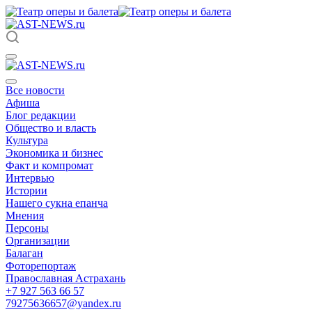
Все новости
Афиша
Блог редакции
Общество и власть
Культура
Экономика и бизнес
Факт и компромат
Интервью
Истории
Нашего сукна епанча
Мнения
Персоны
Организации
Балаган
Фоторепортаж
Православная Астрахань
+7 927 563 66 57
79275636657@yandex.ru