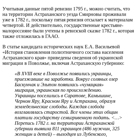
Учитывая данные пятой ревизии 1795 г., можно считать, что
на территории Астраханского уезда Смирновы проживали
уже в 1782 г., поскольку пятая ревизия отсылает к материалам
четвертой. И действительно, государственные крестьяне-
малороссияне были учтены в ревизской сказке 1782 г., которая
также отложилась в ГААО.
В статье кандидата исторических наук Е.А. Васильевой
«История становления полиэтничного состава населения
Астраханского края» приведены сведения об украинской
миграции в Поволжье, включая Астраханскую губернию:
«В XVIII веке в Поволжье появились украинцы,
приезжавшие на заработки. Вокруг соляных озер
Баскунчак и Эльтон появилась «чумацкая»
миграция, украинская по происхождению.
Украинцы поселились в Саратове, Камышине,
Черном Яру, Красном Яру и Астрахани, образуя
земледельческие слободы. Каждая слобода
возглавлялась старостой. Все члены этих общин
платили государству семигривенную подать. <…>
Перепись 1782 г. на территории Астраханской
губернии выявила 811 украинцев (486 мужчин, 325
женщин и детей) – выходцев из Лубенского,