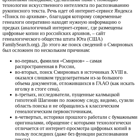
технологии искусственного интеллекта по распознаванию
рукописного текста. Речь идет об интернет-сервисе Яндекса
«Поиск по архивам», благодаря которому современные
генеалоги оперативно находят нужную информацию о
предках (аналогичный интернет-сервис, где размещены
цифровые копии из российских архивов, – сайт
генеалогического общества штата Юта (США)
FamilySearch.org). До этого же поиск сведений о Смирновых
был осложнен по нескольким причинам:
во-первых, фамилия «Смирнов» – самая
распространенная в России,
во-вторых, поиск Смирновых в источниках XVIII в.
оказался слишком трудозатратным из-за большого
объема документов, отложившихся в ГААО (как искать
иголку в стоге сена),
в-третьих, исследователи, пущенные калмыцкой
гипотезой Шагинян по ложному следу, видимо, сузили
область поиска и не обращались к классическим
генеалогическим первоисточникам,
в-четвертых, историки прошлого работали с бумажными
оригиналами, обращение с которыми технологически
отличается от интернет-просмотра цифровых копий в
пользу последних (даже без функции распознавания
текста).