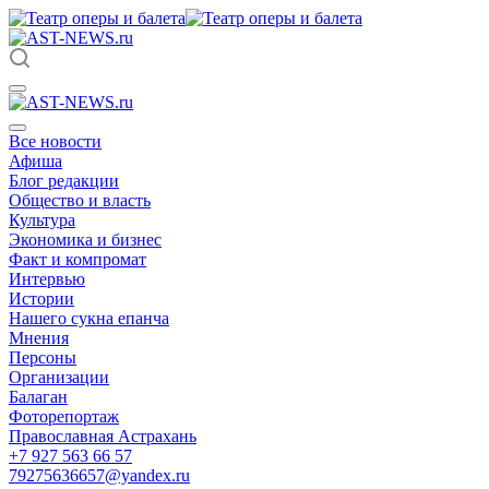
Все новости
Афиша
Блог редакции
Общество и власть
Культура
Экономика и бизнес
Факт и компромат
Интервью
Истории
Нашего сукна епанча
Мнения
Персоны
Организации
Балаган
Фоторепортаж
Православная Астрахань
+7 927 563 66 57
79275636657@yandex.ru