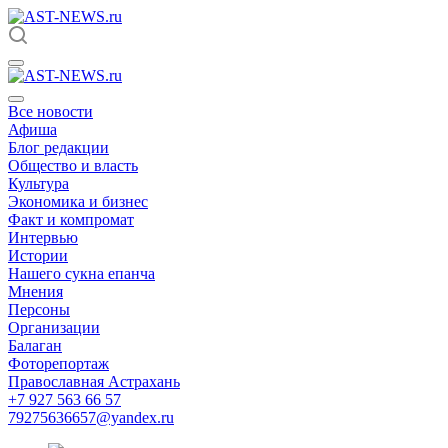
Все новости
Афиша
Блог редакции
Общество и власть
Культура
Экономика и бизнес
Факт и компромат
Интервью
Истории
Нашего сукна епанча
Мнения
Персоны
Организации
Балаган
Фоторепортаж
Православная Астрахань
+7 927 563 66 57
79275636657@yandex.ru