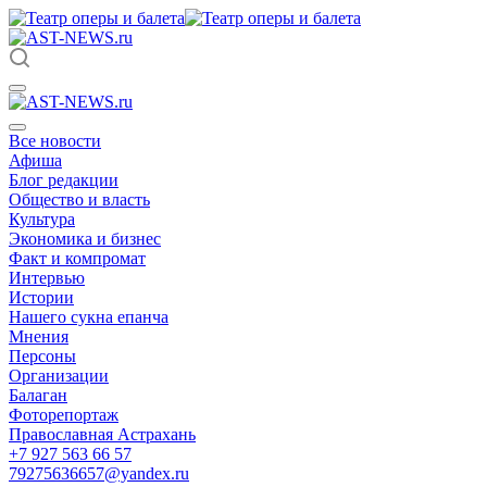
Все новости
Афиша
Блог редакции
Общество и власть
Культура
Экономика и бизнес
Факт и компромат
Интервью
Истории
Нашего сукна епанча
Мнения
Персоны
Организации
Балаган
Фоторепортаж
Православная Астрахань
+7 927 563 66 57
79275636657@yandex.ru