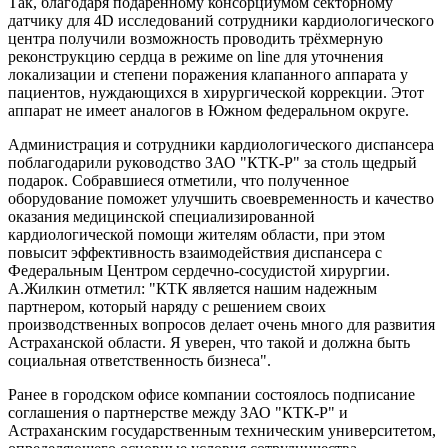
Так, благодаря подаренному консорциумом секторному
датчику для 4D исследований сотрудники кардиологического
центра получили возможность проводить трёхмерную
реконструкцию сердца в режиме on line для уточнения
локализации и степени поражения клапанного аппарата у
пациентов, нуждающихся в хирургической коррекции. Этот
аппарат не имеет аналогов в Южном федеральном округе.
Администрация и сотрудники кардиологического диспансера
поблагодарили руководство ЗАО "КТК-Р" за столь щедрый
подарок. Собравшиеся отметили, что полученное
оборудование поможет улучшить своевременность и качество
оказания медицинской специализированной
кардиологической помощи жителям области, при этом
повысит эффективность взаимодействия диспансера с
Федеральным Центром сердечно-сосудистой хирургии.
А.Жилкин отметил: "КТК является нашим надежным
партнером, который наряду с решением своих
производственных вопросов делает очень много для развития
Астраханской области. Я уверен, что такой и должна быть
социальная ответственность бизнеса".
Ранее в городском офисе компании состоялось подписание
соглашения о партнерстве между ЗАО "КТК-Р" и
Астраханским государственным техническим университетом,