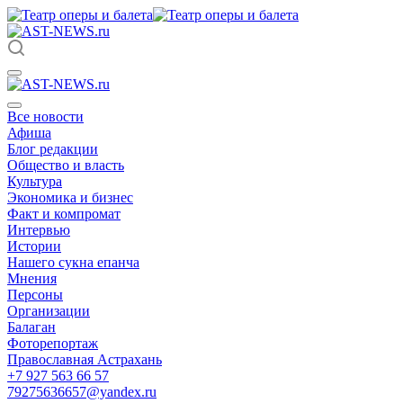
Все новости
Афиша
Блог редакции
Общество и власть
Культура
Экономика и бизнес
Факт и компромат
Интервью
Истории
Нашего сукна епанча
Мнения
Персоны
Организации
Балаган
Фоторепортаж
Православная Астрахань
+7 927 563 66 57
79275636657@yandex.ru