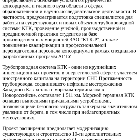
определяющего основные условия сотрудничества
консорциума и главного вуза области в сферах
образовательной и научно-исследовательской деятельности. В
частности, предусматривается подготовка специалистов для
работы на существующих и новых объектах трубопроводной
системы КТК, проведение учебной, производственной и
преддипломной практики студентов на базе
производственных мощностей ЗАО "КТК-Р", а также
повышение квалификации и профессиональной
переподготовки персонала консорциума в рамках специально
разработанных программ АГТУ.
Трубопроводная система КТК - один из крупнейших
инвестиционных проектов в энергетической сфере с участием
иностранного капитала на территории СНГ. Протяженность
трубопровода, соединившего нефтяные месторождения
Западного Казахстана с морским терминалом в
Новороссийске, составляет 1 511 км. Морской терминал КТК
оснащен выносными причальными устройствами,
позволяющими безопасно загружать танкеры на значительном
удалении от берега, в том числе при неблагоприятных
метеоусловиях.
Проект расширения предполагает модернизацию
существующих и строительство 10-ти дополнительных
нефтеперекачивающих станций (2 - на территории