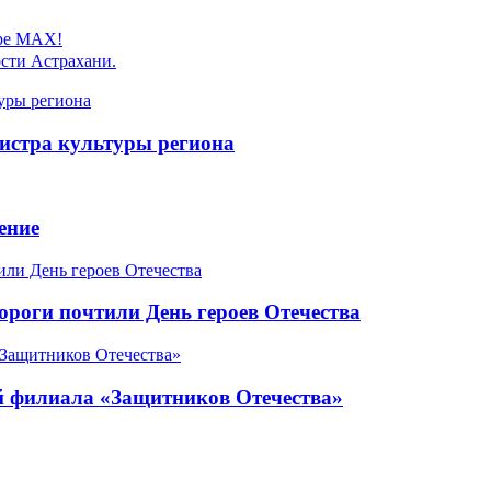
ере MAX!
сти Астрахани.
истра культуры региона
ение
роги почтили День героев Отечества
ой филиала «Защитников Отечества»