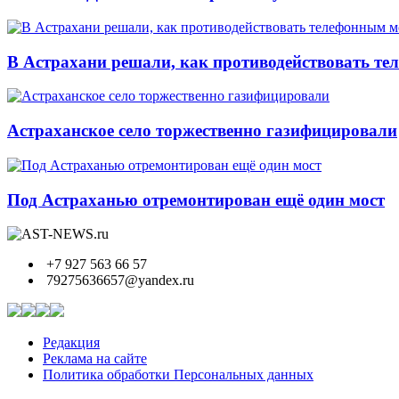
В Астрахани решали, как противодействовать т
Астраханское село торжественно газифицировали
Под Астраханью отремонтирован ещё один мост
+7 927 563 66 57
79275636657@yandex.ru
Редакция
Реклама на сайте
Политика обработки Персональных данных