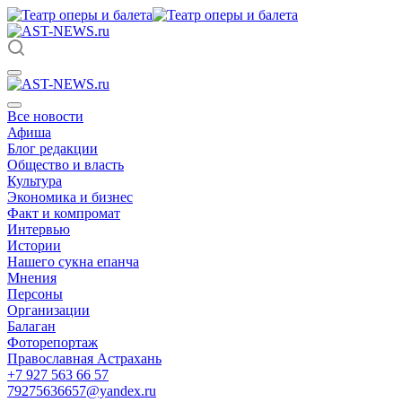
Все новости
Афиша
Блог редакции
Общество и власть
Культура
Экономика и бизнес
Факт и компромат
Интервью
Истории
Нашего сукна епанча
Мнения
Персоны
Организации
Балаган
Фоторепортаж
Православная Астрахань
+7 927 563 66 57
79275636657@yandex.ru