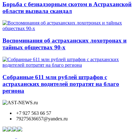
Борьба с безнадзорным скотом в Астраханской
области вызвала скандал
Воспоминания об астраханских лохотронах и
тайных обществах 90-х
Собранные 611 млн рублей штрафов с
астраханских водителей потратят на благо
региона
+7 927 563 66 57
79275636657@yandex.ru