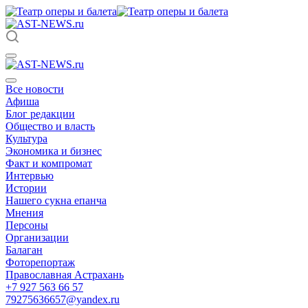
Все новости
Афиша
Блог редакции
Общество и власть
Культура
Экономика и бизнес
Факт и компромат
Интервью
Истории
Нашего сукна епанча
Мнения
Персоны
Организации
Балаган
Фоторепортаж
Православная Астрахань
+7 927 563 66 57
79275636657@yandex.ru