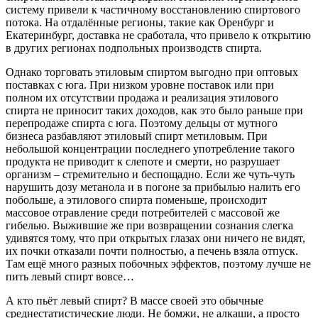
систему привели к частичному восстановлению спиртового
потока. На отдалённые регионы, такие как Оренбург и
Екатеринбург, доставка не сработала, что привело к открытию
в других регионах подпольных производств спирта.
Однако торговать этиловым спиртом выгодно при оптовых
поставках с юга. При низком уровне поставок или при
полном их отсутствии продажа и реализация этилового
спирта не приносит таких доходов, как это было раньше при
перепродаже спирта с юга. Поэтому дельцы от мутного
бизнеса разбавляют этиловый спирт метиловым. При
небольшой концентрации последнего употребление такого
продукта не приводит к слепоте и смерти, но разрушает
организм – стремительно и беспощадно. Если же чуть-чуть
нарушить дозу метанола и в погоне за прибылью налить его
побольше, а этилового спирта поменьше, происходит
массовое отравление среди потребителей с массовой же
гибелью. Выжившие же при возвращении сознания слегка
удивятся тому, что при открытых глазах они ничего не видят,
их почки отказали почти полностью, а печень взяла отпуск.
Там ещё много разных побочных эффектов, поэтому лучше не
пить левый спирт вовсе…
А кто пьёт левый спирт? В массе своей это обычные
среднестатистические люди. Не бомжи, не алкаши, а просто