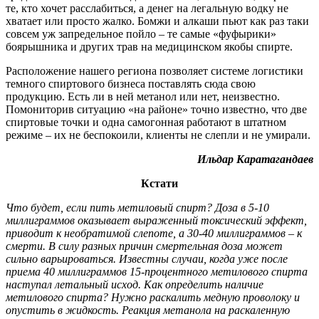
те, кто хочет расслабиться, а денег на легальную водку не
хватает или просто жалко. Бомжи и алкаши пьют как раз таки
совсем уж запредельное пойло – те самые «фуфырики»
боярышника и других трав на медицинском якобы спирте.
Расположение нашего региона позволяет системе логистики
темного спиртового бизнеса поставлять сюда свою
продукцию. Есть ли в ней метанол или нет, неизвестно.
Помониторив ситуацию «на районе» точно известно, что две
спиртовые точки и одна самогонная работают в штатном
режиме – их не беспокоили, клиенты не слепли и не умирали.
Ильдар Каратагандаев
Кстати
Что будет, если пить метиловый спирт? Доза в 5-10
миллиграммов оказывает выраженный токсический эффект,
приводит к необратимой слепоте, а 30-40 миллиграммов – к
смерти. В силу разных причин смертельная доза может
сильно варьироваться. Известны случаи, когда уже после
приема 40 миллиграммов 15-процентного метилового спирта
наступал летальный исход. Как определить наличие
метилового спирта? Нужно раскалить медную проволоку и
опустить в жидкость. Реакция метанола на раскаленную