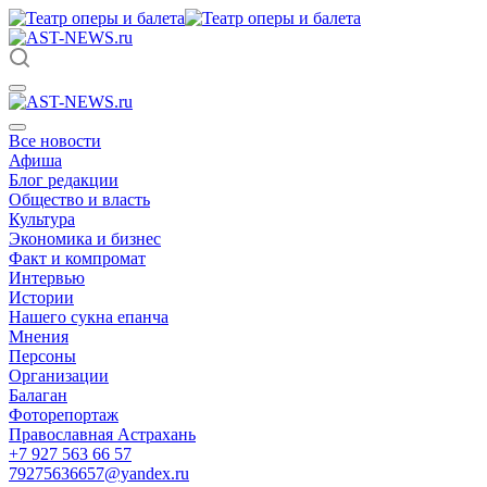
Все новости
Афиша
Блог редакции
Общество и власть
Культура
Экономика и бизнес
Факт и компромат
Интервью
Истории
Нашего сукна епанча
Мнения
Персоны
Организации
Балаган
Фоторепортаж
Православная Астрахань
+7 927 563 66 57
79275636657@yandex.ru