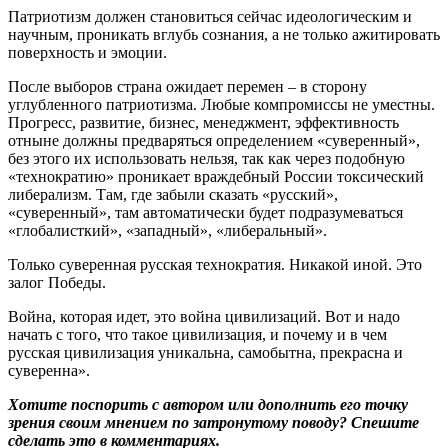
Патриотизм должен становиться сейчас идеологическим и
научным, проникать вглубь сознания, а не только ажитировать
поверхность и эмоции.
После выборов страна ожидает перемен – в сторону
углубленного патриотизма. Любые компромиссы не уместны.
Прогресс, развитие, бизнес, менеджмент, эффективность
отныне должны предваряться определением «суверенный»,
без этого их использовать нельзя, так как через подобную
«технократию» проникает враждебный России токсический
либерализм. Там, где забыли сказать «русский»,
«суверенный», там автоматически будет подразумеваться
«глобалисткий», «западный», «либеральный».
Только суверенная русская технократия. Никакой иной. Это
залог Победы.
Война, которая идет, это война цивилизаций. Вот и надо
начать с того, что такое цивилизация, и почему и в чем
русская цивилизация уникальна, самобытна, прекрасна и
суверенна».
Хотите поспорить с автором или дополнить его точку
зрения своим мнением по затронутому поводу? Спешите
сделать это в комментариях.