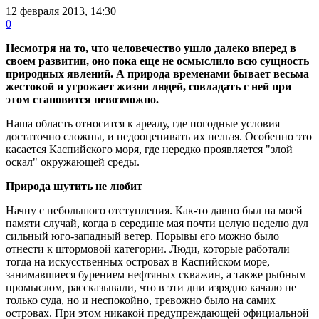
12 февраля 2013, 14:30
0
Несмотря на то, что человечество ушло далеко вперед в
своем развитии, оно пока еще не осмыслило всю сущность
природных явлений. А природа временами бывает весьма
жестокой и угрожает жизни людей, совладать с ней при
этом становится невозможно.
Наша область относится к ареалу, где погодные условия
достаточно сложны, и недооценивать их нельзя. Особенно это
касается Каспийского моря, где нередко проявляется "злой
оскал" окружающей среды.
Природа шутить не любит
Начну с небольшого отступления. Как-то давно был на моей
памяти случай, когда в середине мая почти целую неделю дул
сильный юго-западный ветер. Порывы его можно было
отнести к штормовой категории. Люди, которые работали
тогда на искусственных островах в Каспийском море,
занимавшиеся бурением нефтяных скважин, а также рыбным
промыслом, рассказывали, что в эти дни изрядно качало не
только суда, но и неспокойно, тревожно было на самих
островах. При этом никакой предупреждающей официальной