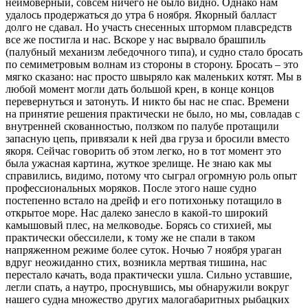
неимоверный, совсем ничего не было видно. Однако нам
удалось продержаться до утра 6 ноября. Якорный балласт
долго не сдавал. Но участь снесенных штормом плавсредств
все же постигла и нас. Вскоре у нас вырвало брашпиль
(палубный механизм лебедочного типа), и судно стало бросать
по семиметровым волнам из стороны в сторону. Бросать – это
мягко сказано: нас просто швыряло как маленьких котят. Мы в
любой момент могли дать большой крен, в конце концов
перевернуться и затонуть. И никто бы нас не спас. Времени
на принятие решения практически не было, но мы, совладав с
внутренней скованностью, ползком по палубе протащили
запасную цепь, привязали к ней два груза и бросили вместо
якоря. Сейчас говорить об этом легко, но в тот момент это
была ужасная картина, жуткое зрелище. Не знаю как мы
справились, видимо, потому что сыграл огромную роль опыт
профессиональных моряков. После этого наше судно
постепенно встало на дрейф и его потихоньку потащило в
открытое море. Нас далеко занесло в какой-то широкий
камышовый плес, на мелководье. Борясь со стихией, мы
практически обессилели, к тому же не спали в таком
напряженном режиме более суток. Ночью 7 ноября ураган
вдруг неожиданно стих, возникла мертвая тишина, нас
перестало качать, вода практически ушла. Сильно уставшие,
легли спать, а наутро, проснувшись, мы обнаружили вокруг
нашего судна множество других малогабаритных рыбацких