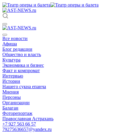
Все новости
Афиша
Блог редакции
Общество и власть
Культура
Экономика и бизнес
Факт и компромат
Интервью
Истории
Нашего сукна епанча
Мнения
Персоны
Организации
Балаган
Фоторепортаж
Православная Астрахань
+7 927 563 66 57
79275636657@yandex.ru