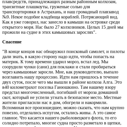
плавсредств, принадлежащих разным районным колхозам,
транзитные плашкоуты, груженые солью для
транспортировки в Астрахань, и наш громадный плавзавод
№9. Некое подобие кладбища кораблей. Потрясающий вид.
Как я уже говорил, нас занесло в камыши на островке среди
открытого моря. Нас было 27 колхозников. Целых 15 дней мы
прожили на судне в этих камышовых зарослях".
Спасение
"В конце концов нас обнаружил поисковый самолет, и пилоты
дали знать, в какую сторону надо идти, чтобы попасть на
материк. К тому времени ударил мороз, встал лед. Мы
соорудили чунки (сани) для поклажи и стали пробираться
через камышовые заросли. Мне, как руководителю, выпало
возглавить нашу процессию. Идти нам пришлось в течение
двух суток, после чего мы вышли в районе колхоза Алга. Это
в40 километрахот поселка Ганюшкино. Там нашему взору
предстал многочисленный, погибший от мороза домашний
скот, который не успели угнать в безопасное место. Местные
жители пригласили нас в дом, обогрели и накормили.
Вспоминая все произошедшее, можно сказать, что нам крупно
повезло, отделались испугом, остались живы. А это самое
главное. Что касается нашего рыболовецкого флота, то его
солидно потрепало, многие судна просто разметало в щепки,