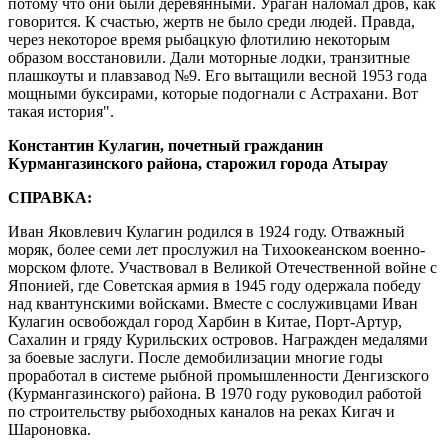
потому что они были деревянными. Ураган наломал дров, как
говорится. К счастью, жертв не было среди людей. Правда,
через некоторое время рыбацкую флотилию некоторым
образом восстановили. Дали моторные лодки, транзитные
плашкоуты и плавзавод №9. Его вытащили весной 1953 года
мощными буксирами, которые подогнали с Астрахани. Вот
такая история".
Константин Кулагин, почетный гражданин
Курмангазинского района, старожил города Атырау
СПРАВКА:
Иван Яковлевич Кулагин родился в 1924 году. Отважный
моряк, более семи лет прослужил на Тихоокеанском военно-
морском флоте. Участвовал в Великой Отечественной войне с
Японией, где Советская армия в 1945 году одержала победу
над квантунскими войсками. Вместе с сослуживцами Иван
Кулагин освобождал город Харбин в Китае, Порт-Артур,
Сахалин и гряду Курильских островов. Награжден медалями
за боевые заслуги. После демобилизации многие годы
проработал в системе рыбной промышленности Денгизского
(Курмангазинского) района. В 1970 году руководил работой
по строительству рыбоходных каналов на реках Кигач и
Шароновка.