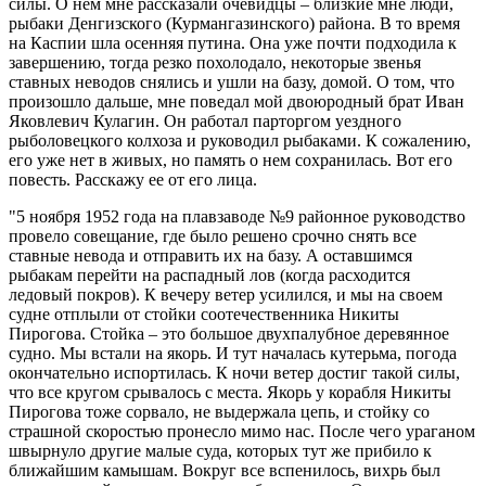
силы. О нем мне рассказали очевидцы – близкие мне люди,
рыбаки Денгизского (Курмангазинского) района. В то время
на Каспии шла осенняя путина. Она уже почти подходила к
завершению, тогда резко похолодало, некоторые звенья
ставных неводов снялись и ушли на базу, домой. О том, что
произошло дальше, мне поведал мой двоюродный брат Иван
Яковлевич Кулагин. Он работал парторгом уездного
рыболовецкого колхоза и руководил рыбаками. К сожалению,
его уже нет в живых, но память о нем сохранилась. Вот его
повесть. Расскажу ее от его лица.
"5 ноября 1952 года на плавзаводе №9 районное руководство
провело совещание, где было решено срочно снять все
ставные невода и отправить их на базу. А оставшимся
рыбакам перейти на распадный лов (когда расходится
ледовый покров). К вечеру ветер усилился, и мы на своем
судне отплыли от стойки соотечественника Никиты
Пирогова. Стойка – это большое двухпалубное деревянное
судно. Мы встали на якорь. И тут началась кутерьма, погода
окончательно испортилась. К ночи ветер достиг такой силы,
что все кругом срывалось с места. Якорь у корабля Никиты
Пирогова тоже сорвало, не выдержала цепь, и стойку со
страшной скоростью пронесло мимо нас. После чего ураганом
швырнуло другие малые суда, которых тут же прибило к
ближайшим камышам. Вокруг все вспенилось, вихрь был