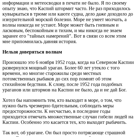
информации и метеосводки в печати не было. Я по своему
опыту знаю, что Каспий штормит часто. Не раз приходилось
кувыркаться в трюме или каюте судна, дело даже доходило до
изнурительной морской болезни. Море не умеет молчать, а
волны никогда не устают. Море может быть гневным и
ласковым, беспокойным и тихим, и мы никогда не знаем
заранее его "тайных намерений". Вот в связи со всем этим
мне припомнилась давняя история.
Нельзя доверяться волнам
Произошло это 6 ноября 1952 года, когда на Северном Каспии
развернулся мощный ураган. Более 60 лет утекло с того
времени, но многие старожилы среди местных
потомственных рыбаков до сих пор помнят об этом
стихийном бедствии. К слову, после 1952 года подобных
ураганов или штормов на Каспии не было, да и не дай Бог.
Хотел бы напомнить тем, кто выходит в море, о том, что
нужно быть чрезмерно бдительным, соблюдать меры
предосторожности. К несчастью, в последние годы
приходится отмечать множественные случаи гибели людей на
Каспии. Особенно это касается тех, кто выходит рыбачить.
Так вот, об урагане. Он был просто потрясающе страшной