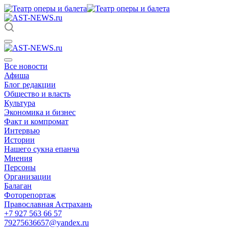
Все новости
Афиша
Блог редакции
Общество и власть
Культура
Экономика и бизнес
Факт и компромат
Интервью
Истории
Нашего сукна епанча
Мнения
Персоны
Организации
Балаган
Фоторепортаж
Православная Астрахань
+7 927 563 66 57
79275636657@yandex.ru