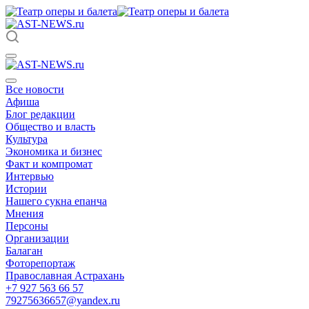
Все новости
Афиша
Блог редакции
Общество и власть
Культура
Экономика и бизнес
Факт и компромат
Интервью
Истории
Нашего сукна епанча
Мнения
Персоны
Организации
Балаган
Фоторепортаж
Православная Астрахань
+7 927 563 66 57
79275636657@yandex.ru