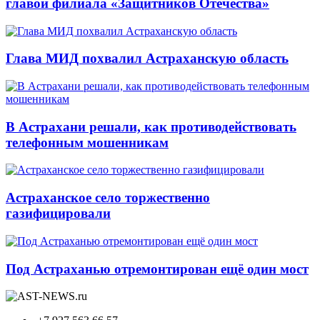
главой филиала «Защитников Отечества»
Глава МИД похвалил Астраханскую область
В Астрахани решали, как противодействовать
телефонным мошенникам
Астраханское село торжественно
газифицировали
Под Астраханью отремонтирован ещё один мост