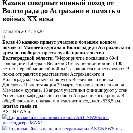
Казаки совершат конный поход от
Волгограда до Астрахани в память о
войнах XX века
27 марта 2014, 10:20
0
Более 40 казаков примут участие в большом конном
походе от Мамаева кургана в Волгограде до Астраханского
кремля, сообщает пресс-служба правительства
Волгоградской области.
"Мероприятие посвящено 69-й
годовщине Победы в Великой Отечественной войне и 100-
летию Первой мировой войны", - говорится в пресс-релизе.
В
поход отправятся представители Астраханского и
Волгоградского казачьих округов Всевеликого войска
Донского. Начнется акция 29 марта с возложения венков на
Мамаевом кургане. 13 апреля участники финишируют у стен
Успенского кафедрального собора Астраханского кремля. В
общей сложности казакам предстоит преодолеть 536,5 км.
interfax-russia.ru
AST-NEWS.ru
Подписывайтесь на новый канал AST-NEWS.ru в
мессенджере MAX!
Подписывайтесь на наш телеграм-канал AST-NEWS.ru -