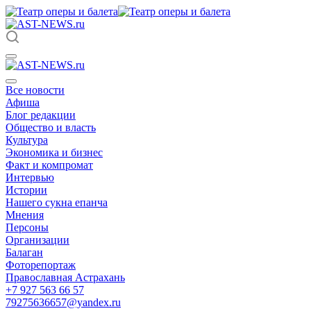
Все новости
Афиша
Блог редакции
Общество и власть
Культура
Экономика и бизнес
Факт и компромат
Интервью
Истории
Нашего сукна епанча
Мнения
Персоны
Организации
Балаган
Фоторепортаж
Православная Астрахань
+7 927 563 66 57
79275636657@yandex.ru