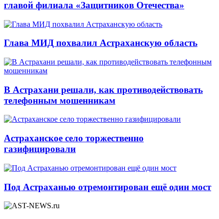
главой филиала «Защитников Отечества»
Глава МИД похвалил Астраханскую область
В Астрахани решали, как противодействовать
телефонным мошенникам
Астраханское село торжественно
газифицировали
Под Астраханью отремонтирован ещё один мост