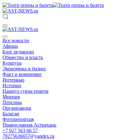
Все новости
Афиша
Блог редакции
Общество и власть
Культура
Экономика и бизнес
Факт и компромат
Интервью
Истории
Нашего сукна епанча
Мнения
Персоны
Организации
Балаган
Фоторепортаж
Православная Астрахань
+7 927 563 66 57
79275636657@yandex.ru