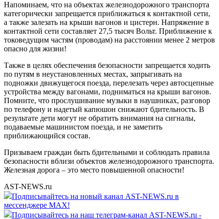
Напоминаем, что на объектах железнодорожного транспорта
категорически запрещается приближаться к контактной сети,
а также залезать на крыши вагонов и цистерн. Напряжение в
контактной сети составляет 27,5 тысяч Вольт. Приближение к
токоведущим частям (проводам) на расстоянии менее 2 метров
опасно для жизни!
Также в целях обеспечения безопасности запрещается ходить
по путям в неустановленных местах, запрыгивать на
подножки движущегося поезда, перелезать через автосцепные
устройства между вагонами, подниматься на крыши вагонов.
Помните, что прослушивание музыки в наушниках, разговор
по телефону и надетый капюшон снижают бдительность. В
результате дети могут не обратить внимания на сигналы,
подаваемые машинистом поезда, и не заметить
приближающийся состав.
Призываем граждан быть бдительными и соблюдать правила
безопасности вблизи объектов железнодорожного транспорта.
Железная дорога – это место повышенной опасности!
AST-NEWS.ru
Подписывайтесь на новый канал AST-NEWS.ru в
мессенджере MAX!
Подписывайтесь на наш телеграм-канал AST-NEWS.ru -