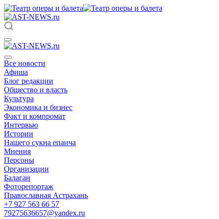
Все новости
Афиша
Блог редакции
Общество и власть
Культура
Экономика и бизнес
Факт и компромат
Интервью
Истории
Нашего сукна епанча
Мнения
Персоны
Организации
Балаган
Фоторепортаж
Православная Астрахань
+7 927 563 66 57
79275636657@yandex.ru