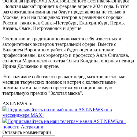
Основная программа XXX юбилейного фестиваля-конкурса
"Золотая маска" пройдет в феврале-апреле 2024 года. В этот
раз спектакли-номинанты будут представлены не только в
Москве, но и на площадках театров в различных городах
России, таких как Санкт-Петербург, Екатеринбург, Пермь,
Казань, Омск, Петрозаводск и другие.
Состав жюри традиционно включает в себя известных и
авторитетных экспертов театральной сферы. Вместе с
Валерием Ворониным работы будут оценивать такие
профессионалы, как хореограф и профессор Алла Сигалова,
солистка Мариинского театра Ольга Кондина, оперная певица
Ирина Долженко и другие.
Это значимое событие открывает перед маэстро несколько
месяцев творческих поездок и встреч с коллективами-
номинантами на самую престижную национальную
театральную премию "Золотая маска".
AST-NEWS.ru
Подписывайтесь на новый канал AST-NEWS.ru в
мессенджере MAX!
Подписывайтесь на наш телеграм-канал AST-NEWS.ru -
новости Астрахани.
Оставить комментарий