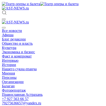
Все новости
Афиша
Блог редакции
Общество и власть
Культура
Экономика и бизнес
Факт и компромат
Интервью
Истории
Нашего сукна епанча
Мнения
Персоны
Организации
Балаган
Фоторепортаж
Православная Астрахань
+7 927 563 66 57
79275636657@yandex.ru