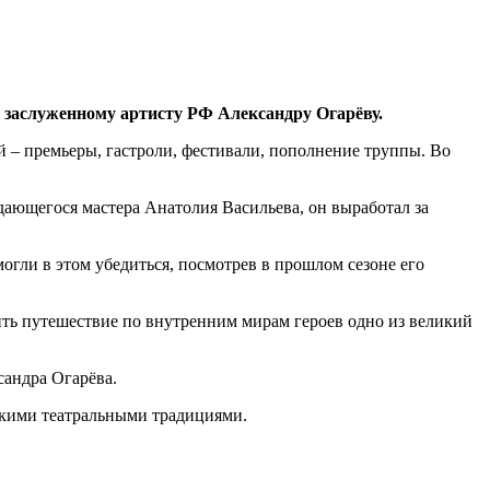
а заслуженному артисту РФ Александру Огарёву.
й – премьеры, гастроли, фестивали, пополнение труппы. Во
дающегося мастера Анатолия Васильева, он выработал за
гли в этом убедиться, посмотрев в прошлом сезоне его
ить путешествие по внутренним мирам героев одно из великий
сандра Огарёва.
окими театральными традициями.