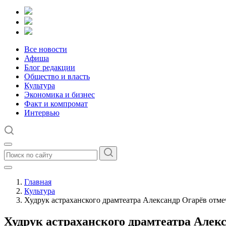
Все новости
Афиша
Блог редакции
Общество и власть
Культура
Экономика и бизнес
Факт и компромат
Интервью
Главная
Культура
Худрук астраханского драмтеатра Александр Огарёв отм
Худрук астраханского драмтеатра Алек