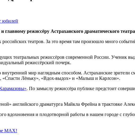
 и главному режиссёру Астраханского драматического театр
 российских театров. За это время там произошло много событи
ведущих театральных режиссёров современной России. Ученик вы
ивидуальный режиссёрский почерк.
о внутренний мир наглядным способом. Астраханские зрители смо
», «Спасти Лёньку», «Вдох-выдох» и «Малыш и Карлсон».
 Карамазовы»
. По замыслу режиссёра публике предстоит соверш
еной» английского драматурга Майкла Фрейна в трактовке Алек
ого вдохновения и плодотворной работы в нашем городе с глуб
ере MAX!