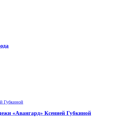
ода
одежи «Авангард» Ксенией Губкиной