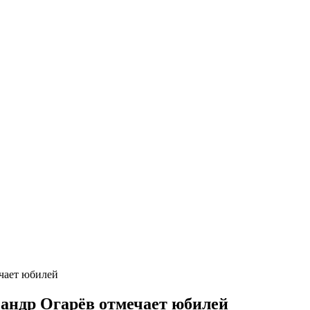
ечает юбилей
сандр Огарёв отмечает юбилей