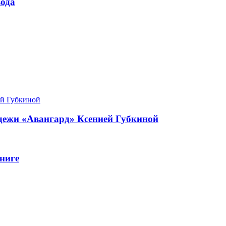
ода
одежи «Авангард» Ксенией Губкиной
ниге