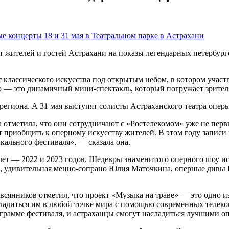
т жителей и гостей Астрахани на показы легендарных петербур
классического искусства под открытым небом, в котором участ
— это динамичный мини-спектакль, который погружает зрителя
региона. А 31 мая выступят солисты Астраханского театра оперы
а отметила, что они сотрудничают с «Ростелекомом» уже не пер
приобщить к оперному искусству жителей. В этом году записи к
кального фестиваля», — сказала она.
лет — 2022 и 2023 годов. Шедевры знаменитого оперного шоу и
, удивительная меццо-сопрано Юлия Маточкина, оперные дивы 
янников отметил, что проект «Музыка на траве» — это одно из
сладиться им в любой точке мира с помощью современных телек
рамме фестиваля, и астраханцы смогут насладиться лучшими оп