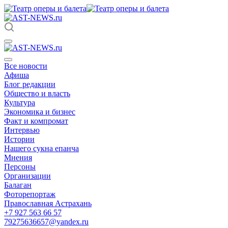
Все новости
Афиша
Блог редакции
Общество и власть
Культура
Экономика и бизнес
Факт и компромат
Интервью
Истории
Нашего сукна епанча
Мнения
Персоны
Организации
Балаган
Фоторепортаж
Православная Астрахань
+7 927 563 66 57
79275636657@yandex.ru