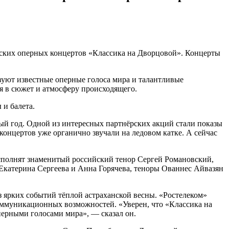
гских оперных концертов «Классика на Дворцовой». Концерты
вуют известные оперные голоса мира и талантливые
 в сюжет и атмосферу происходящего.
 и балета.
вый год. Одной из интересных партнёрских акций стали показы
онцертов уже органично звучали на ледовом катке. А сейчас
сполнят знаменитый российский тенор Сергей Романовский,
Екатерина Сергеева и Анна Горячева, теноры Ованнес Айвазян
 ярких событий тёплой астраханской весны. «Ростелеком»
оммуникационных возможностей. «Уверен, что «Классика на
ерными голосами мира», — сказал он.