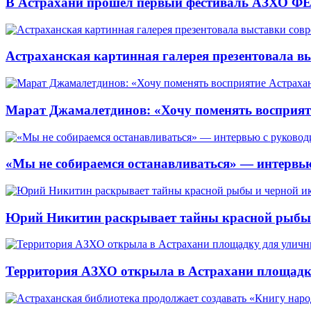
В Астрахани прошёл первый фестиваль АЗХО ФЕ
Астраханская картинная галерея презентовала вы
Марат Джамалетдинов: «Хочу поменять восприят
«Мы не собираемся останавливаться» — интервью
Юрий Никитин раскрывает тайны красной рыбы и
Территория АЗХО открыла в Астрахани площадк