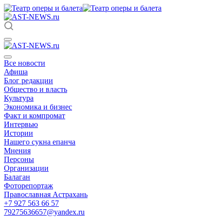
Все новости
Афиша
Блог редакции
Общество и власть
Культура
Экономика и бизнес
Факт и компромат
Интервью
Истории
Нашего сукна епанча
Мнения
Персоны
Организации
Балаган
Фоторепортаж
Православная Астрахань
+7 927 563 66 57
79275636657@yandex.ru