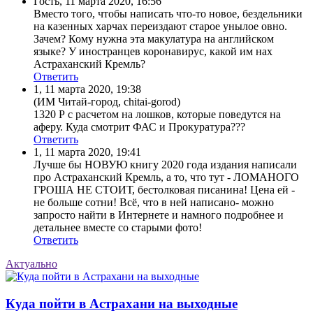
Гость
,
11 марта 2020, 16:56
Вместо того, чтобы написать что-то новое, бездельники
на казенных харчах переиздают старое унылое овно.
Зачем? Кому нужна эта макулатура на английском
языке? У иностранцев коронавирус, какой им нах
Астраханский Кремль?
Ответить
1
,
11 марта 2020, 19:38
(ИМ Читай-город, chitai-gorod)
1320 Р с расчетом на лошков, которые поведутся на
аферу. Куда смотрит ФАС и Прокуратура???
Ответить
1
,
11 марта 2020, 19:41
Лучше бы НОВУЮ книгу 2020 года издания написали
про Астраханский Кремль, а то, что тут - ЛОМАНОГО
ГРОША НЕ СТОИТ, бестолковая писанина! Цена ей -
не больше сотни! Всё, что в ней написано- можно
запросто найти в Интернете и намного подробнее и
детальнее вместе со старыми фото!
Ответить
Актуально
Куда пойти в Астрахани на выходные