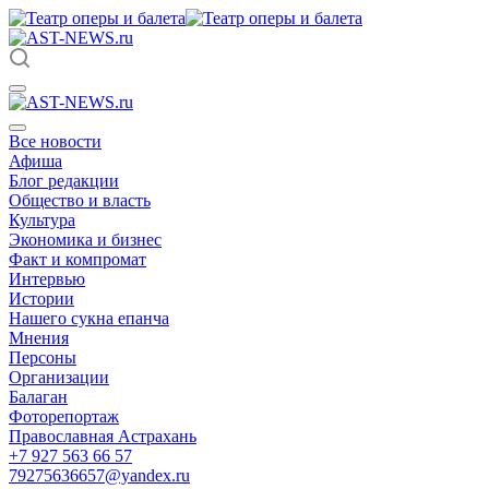
Все новости
Афиша
Блог редакции
Общество и власть
Культура
Экономика и бизнес
Факт и компромат
Интервью
Истории
Нашего сукна епанча
Мнения
Персоны
Организации
Балаган
Фоторепортаж
Православная Астрахань
+7 927 563 66 57
79275636657@yandex.ru