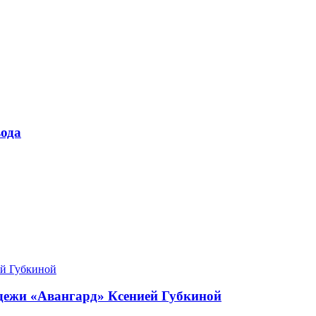
ода
одежи «Авангард» Ксенией Губкиной