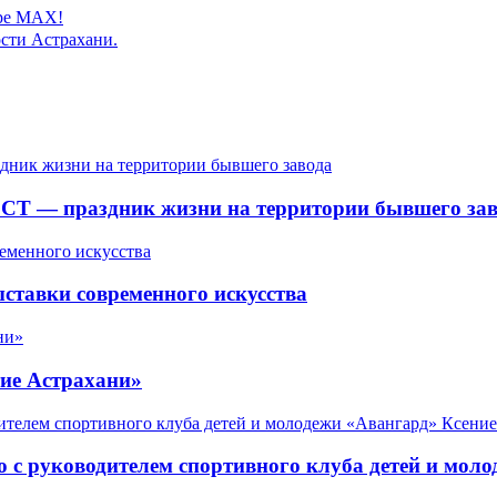
ере MAX!
сти Астрахани.
СТ — праздник жизни на территории бывшего зав
ставки современного искусства
ие Астрахани»
 с руководителем спортивного клуба детей и мол