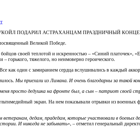
УКОЙЛ ПОДАРИЛ АСТРАХАНЦАМ ПРАЗДНИЧНЫЙ КОНЦЕ
 посвященный Великой Победе.
бойцов своей теплотой и искренностью – «Синий платочек», «Е
 – горького, тяжелого, но неимоверно героического.
е. Все как один с замиранием сердца вслушивались в каждый акк
вилось. Мы приехали из Лимана. И очень благодарны за такой ко
У меня просто дедушка на фронте был, а сын – патриот своей с
мультимедийный экран. На нем показывали отрывки из военных
м ветеранам, дедам, прадедам, которые участвовали в боевых д
тории. И никогда не забывать
», – отметил генеральный дире