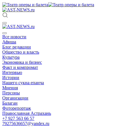
Все новости
Афиша
Блог редакции
Общество и власть
Культура
Экономика и бизнес
Факт и компромат
Интервью
Истории
Нашего сукна епанча
Мнения
Персоны
Организации
Балаган
Фоторепортаж
Православная Астрахань
+7 927 563 66 57
79275636657@yandex.ru