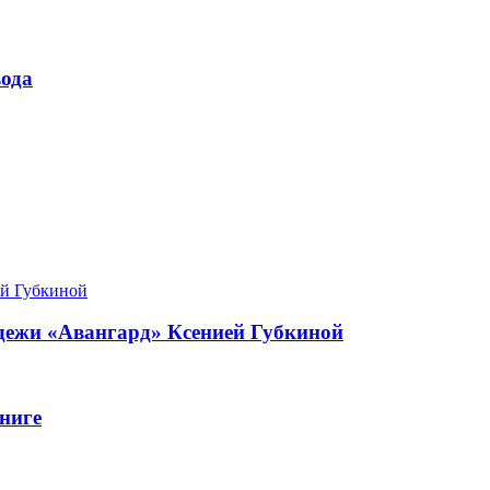
ода
одежи «Авангард» Ксенией Губкиной
ниге