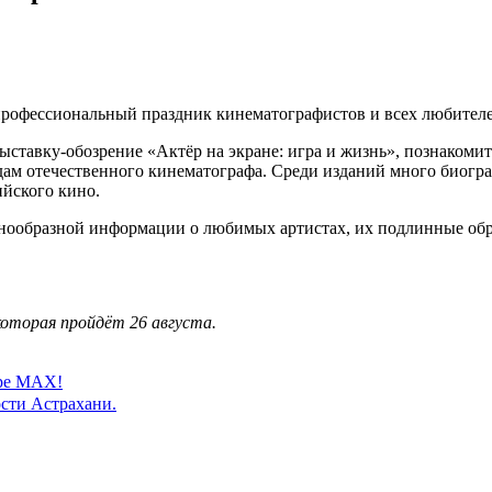
 профессиональный праздник кинематографистов и всех любител
ставку-обозрение «Актёр на экране: игра и жизнь», познакомить
здам отечественного кинематографа. Среди изданий много биогр
ийского кино.
разнообразной информации о любимых артистах, их подлинные о
которая пройдёт 26 августа.
ере MAX!
сти Астрахани.