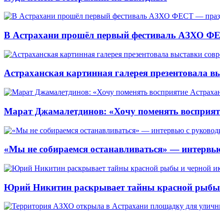
В Астрахани прошёл первый фестиваль АЗХО ФЕ
Астраханская картинная галерея презентовала вы
Марат Джамалетдинов: «Хочу поменять восприят
«Мы не собираемся останавливаться» — интервью
Юрий Никитин раскрывает тайны красной рыбы и