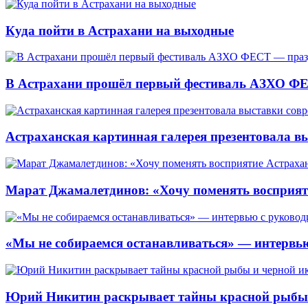
Куда пойти в Астрахани на выходные
В Астрахани прошёл первый фестиваль АЗХО ФЕ
Астраханская картинная галерея презентовала вы
Марат Джамалетдинов: «Хочу поменять восприят
«Мы не собираемся останавливаться» — интервью
Юрий Никитин раскрывает тайны красной рыбы и