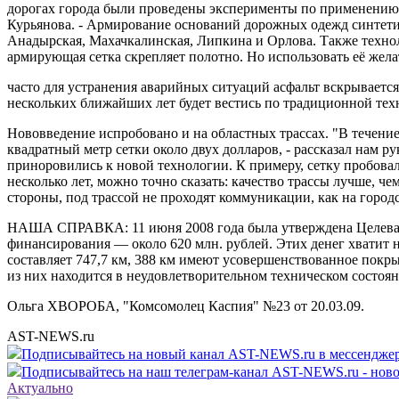
дорогах города были проведены эксперименты по применению 
Курьянова. - Армирование оснований дорожных одежд синтетич
Анадырская, Махачкалинская, Липкина и Орлова. Также технол
армирующая сетка скрепляет полотно. Но использовать её жела
часто для устранения аварийных ситуаций асфальт вскрывается
нескольких ближайших лет будет вестись по традиционной тех
Нововведение испробовано и на областных трассах. "В течение 
квадратный метр сетки около двух долларов, - рассказал нам р
приноровились к новой технологии. К примеру, сетку пробовал
несколько лет, можно точно сказать: качество трассы лучше, че
стороны, под трассой не проходят коммуникации, как на городс
НАША СПРАВКА: 11 июня 2008 года была утверждена Целевая 
финансирования — около 620 млн. рублей. Этих денег хватит 
составляет 747,7 км, 388 км имеют усовершенствованное пок
из них находится в неудовлетворительном техническом состоян
Ольга ХВОРОБА, "Комсомолец Каспия" №23 от 20.03.09.
AST-NEWS.ru
Подписывайтесь на новый канал AST-NEWS.ru в мессендж
Подписывайтесь на наш телеграм-канал AST-NEWS.ru - ново
Актуально