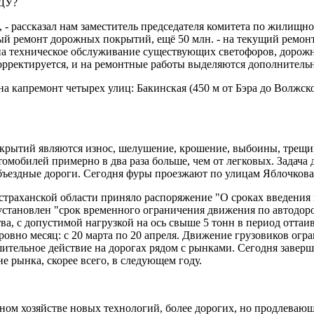
ДУ?
, - рассказал нам заместитель председателя комитета по жилищ
ый ремонт дорожных покрытий, ещё 50 млн. - на текущий ремонт
 на техническое обслуживание существующих светофоров, дорожны
орректируется, и на ремонтные работы выделяются дополнительн
а капремонт четырех улиц: Бакинская (450 м от Бэра до Волжско
рытий являются износ, шелушение, крошение, выбоины, трещин
томобилей примерно в два раза больше, чем от легковых. Задач
бъездные дороги. Сегодня фуры проезжают по улицам Яблочкова
Астраханской области приняло распоряжение "О сроках введени
 установлен "срок временного ограничения движения по автодор
ва, с допустимой нагрузкой на ось свыше 5 тонн в период отта
ровно месяц: с 20 марта по 20 апреля. Движение грузовиков огр
шительное действие на дорогах рядом с рынками. Сегодня завер
е рынка, скорее всего, в следующем году.
ом хозяйстве новых технологий, более дорогих, но продлевающ