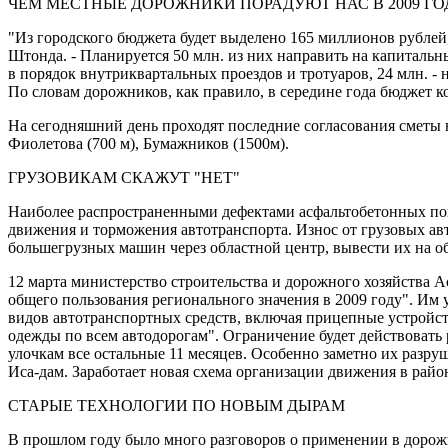
ЧЕМ МЕСТНЫЕ ДОРОЖНИКИ ПОРАДУЮТ НАС В 2009 ГО
"Из городского бюджета будет выделено 165 миллионов рублей
Штонда. - Планируется 50 млн. из них направить на капитальн
в порядок внутриквартальных проездов и тротуаров, 24 млн. -
По словам дорожников, как правило, в середине года бюджет к
На сегодняшний день проходят последние согласования сметы н
Фиолетова (700 м), Бумажников (1500м).
ГРУЗОВИКАМ СКАЖУТ "НЕТ"
Наиболее распространенными дефектами асфальтобетонных пок
движения и торможения автотранспорта. Износ от грузовых ав
большегрузных машин через областной центр, вывести их на о
12 марта министерство строительства и дорожного хозяйства 
общего пользования регионального значения в 2009 году". Им
видов автотранспортных средств, включая прицепные устройст
одежды по всем автодорогам". Ограничение будет действовать 
улочкам все остальные 11 месяцев. Особенно заметно их разру
Иса-дам. Заработает новая схема организации движения в район
СТАРЫЕ ТЕХНОЛОГИИ ПО НОВЫМ ДЫРАМ
В прошлом году было много разговоров о применении в дорожн