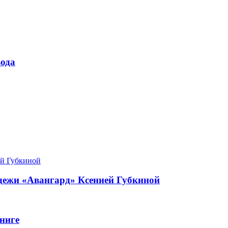
ода
одежи «Авангард» Ксенией Губкиной
ниге