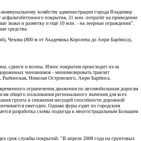
но-коммунальному хозяйству администрации города Владимир
 асфальтобетонного покрытия, 31 млн. потратят на приведение
е знаки и разметку и ещё 10 млн. - на леерные ограждения".
ые средства.
й), Чехова (800 м от Академика Королева до Анри Барбюса),
ы, сдвиги и волны. Износ покрытия происходит из-за
а дорожнных чиновников - минимизировать транзит
, Рыбинская, Николая Островского, Анри Барбюса.
я временного ограничения движения по автомобильным дорогам
огам общего пользования регионального значения для всех
ивания грунта и снижения несущей способности дорожной
аничивается ежегодно. Однако фуры ездят по городским
шается разработка схемы подъезда к многострадальным Большим
их срок службы покрытий. "В апреле 2008 года на грунтовых