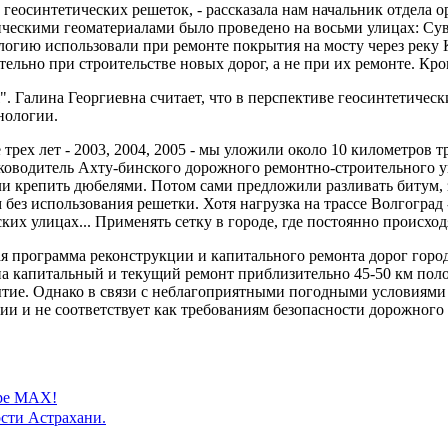
геосинтетических решеток, - рассказала нам начальник отдела
ескими геоматериалами было проведено на восьми улицах: Суво
огию использовали при ремонте покрытия на мосту через реку К
тельно при строительстве новых дорог, а не при их ремонте. Кр
". Галина Георгиевна считает, что в перспективе геосинтетичес
нологии.
трех лет - 2003, 2004, 2005 - мы уложили около 10 километров 
уководитель Ахту-бинского дорожного ремонтно-строительного уп
и крепить дюбелями. Потом сами предложили разливать битум, з
м без использования решетки. Хотя нагрузка на трассе Волгоград
ких улицах... Применять сетку в городе, где постоянно происход
программа реконструкции и капитального ремонта дорог город
на капитальный и текущий ремонт приблизительно 45-50 км пол
рытие. Однако в связи с неблагоприятными погодными условиями
ии и не соответствует как требованиям безопасности дорожного
ере MAX!
сти Астрахани.