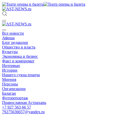
Все новости
Афиша
Блог редакции
Общество и власть
Культура
Экономика и бизнес
Факт и компромат
Интервью
Истории
Нашего сукна епанча
Мнения
Персоны
Организации
Балаган
Фоторепортаж
Православная Астрахань
+7 927 563 66 57
79275636657@yandex.ru