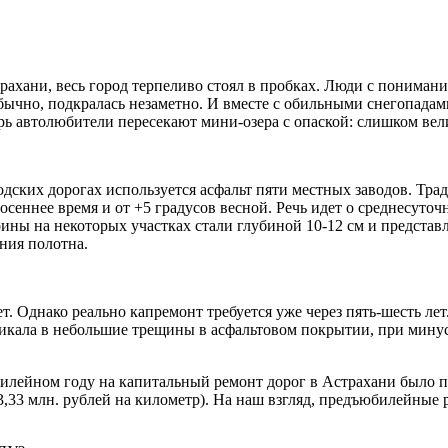
рахани, весь город терпеливо стоял в пробках. Люди с пониман
к обычно, подкралась незаметно. И вместе с обильными снегопа
ь автолюбители пересекают мини-озера с опаской: слишком вели
ских дорогах используется асфальт пяти местных заводов. Тради
осеннее время и от +5 градусов весной. Речь идет о среднесуто
ины на некоторых участках стали глубиной 10-12 см и представ
ния полотна.
т. Однако реально капремонт требуется уже через пять-шесть ле
оникала в небольшие трещины в асфальтовом покрытии, при мину
лейном году на капитальный ремонт дорог в Астрахани было по
 13,33 млн. рублей на километр). На наш взгляд, предъюбилейны