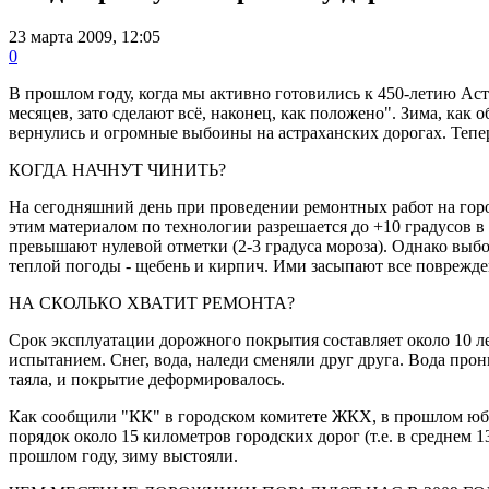
23 марта 2009, 12:05
0
В прошлом году, когда мы активно готовились к 450-летию Аст
месяцев, зато сделают всё, наконец, как положено". Зима, ка
вернулись и огромные выбоины на астраханских дорогах. Тепер
КОГДА НАЧНУТ ЧИНИТЬ?
На сегодняшний день при проведении ремонтных работ на город
этим материалом по технологии разрешается до +10 градусов в 
превышают нулевой отметки (2-3 градуса мороза). Однако выбо
теплой погоды - щебень и кирпич. Ими засыпают все поврежде
НА СКОЛЬКО ХВАТИТ РЕМОНТА?
Срок эксплуатации дорожного покрытия составляет около 10 ле
испытанием. Снег, вода, наледи сменяли друг друга. Вода пр
таяла, и покрытие деформировалось.
Как сообщили "КК" в городском комитете ЖКХ, в прошлом юби
порядок около 15 километров городcких дорог (т.е. в среднем
прошлом году, зиму выстояли.