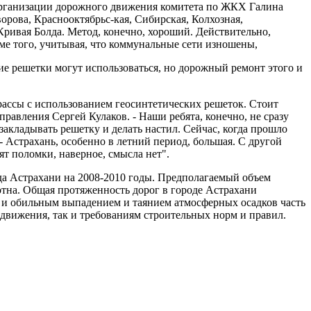
 организации дорожного движения комитета по ЖКХ Галина
рова, Краснооктябрьс-кая, Сибирская, Колхозная,
ривая Болда. Метод, конечно, хороший. Действительно,
оме того, учитывая, что коммунальные сети изношены,
кие решетки могут использоваться, но дорожный ремонт этого и
трассы с использованием геосинтетических решеток. Стоит
равления Сергей Кулаков. - Наши ребята, конечно, не сразу
акладывать решетку и делать настил. Сейчас, когда прошло
 - Астрахань, особенно в летний период, большая. С другой
ят поломки, наверное, смысла нет".
а Астрахани на 2008-2010 годы. Предполагаемый объем
отна. Общая протяженность дорог в городе Астрахани
 и обильным выпадением и таянием атмосферных осадков часть
 движения, так и требованиям строительных норм и правил.