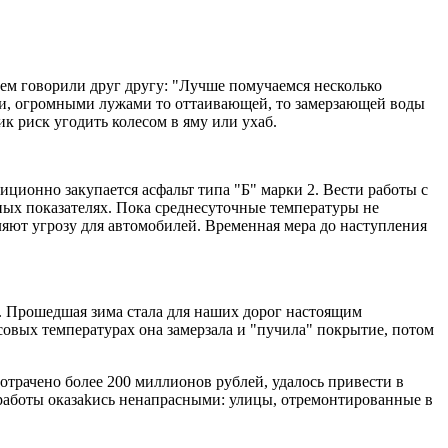
ием говорили друг другу: "Лучше помучаемся несколько
дами, огромными лужами то оттаивающей, то замерзающей воды
к риск угодить колесом в яму или ухаб.
ционно закупается асфальт типа "Б" марки 2. Вести работы с
чных показателях. Пока среднесуточные температуры не
ляют угрозу для автомобилей. Временная мера до наступления
т. Прошедшая зима стала для наших дорог настоящим
совых температурах она замерзала и "пучила" покрытие, потом
трачено более 200 миллионов рублей, удалось привести в
е работы оказаkись ненапрасными: улицы, отремонтированные в