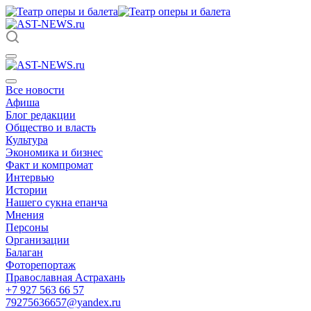
Все новости
Афиша
Блог редакции
Общество и власть
Культура
Экономика и бизнес
Факт и компромат
Интервью
Истории
Нашего сукна епанча
Мнения
Персоны
Организации
Балаган
Фоторепортаж
Православная Астрахань
+7 927 563 66 57
79275636657@yandex.ru