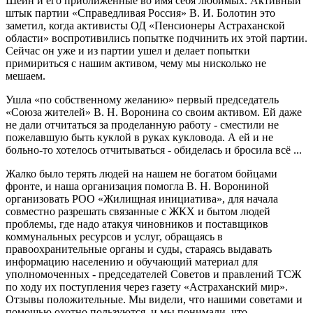
Шеин и его приближенные во имя себя любимых. Активный
штык партии «Справедливая Россия» В. И. Болотин это
заметил, когда активисты ОД «Пенсионеры Астраханской
области» воспротивились попытке подчинить их этой партии.
Сейчас он уже и из партии ушел и делает попытки
примириться с нашим активом, чему мы нисколько не
мешаем.
Ушла «по собственному желанию» первый председатель
«Союза жителей» В. Н. Воронина со своим активом. Ей даже
не дали отчитаться за проделанную работу - сместили не
пожелавшую быть куклой в руках кукловода. А ей и не
больно-то хотелось отчитываться - обиделась и бросила всё ...
Жалко было терять людей на нашем не богатом бойцами
фронте, и наша организация помогла В. Н. Ворониной
организовать РОО «Жилищная инициатива», для начала
совместно разрешать связанные с ЖКХ и бытом людей
проблемы, где надо атакуя чиновников и поставщиков
коммунальных ресурсов и услуг, обращаясь в
правоохранительные органы и суды, стараясь выдавать
информацию населению и обучающий материал для
уполномоченных - председателей Советов и правлений ТСЖ
по ходу их поступления через газету «Астраханский мир».
Отзывы положительные. Мы видели, что нашими советами и
помощью охотно пользуются, и мы понимали, что