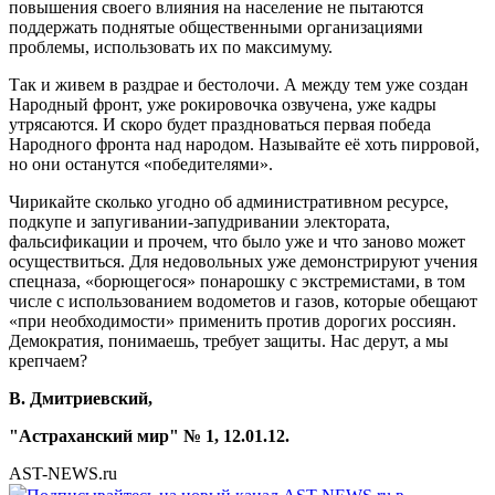
повышения своего влияния на население не пытаются
поддержать поднятые общественными организациями
проблемы, использовать их по максимуму.
Так и живем в раздрае и бестолочи. А между тем уже создан
Народный фронт, уже рокировочка озвучена, уже кадры
утрясаются. И скоро будет праздноваться первая победа
Народного фронта над народом. Называйте её хоть пирровой,
но они останутся «победителями».
Чирикайте сколько угодно об административном ресурсе,
подкупе и запугивании-запудривании электората,
фальсификации и прочем, что было уже и что заново может
осуществиться. Для недовольных уже демонстрируют учения
спецназа, «борющегося» понарошку с экстремистами, в том
числе с использованием водометов и газов, которые обещают
«при необходимости» применить против дорогих россиян.
Демократия, понимаешь, требует защиты. Нас дерут, а мы
крепчаем?
В. Дмитриевский,
"Астраханский мир" № 1, 12.01.12.
AST-NEWS.ru