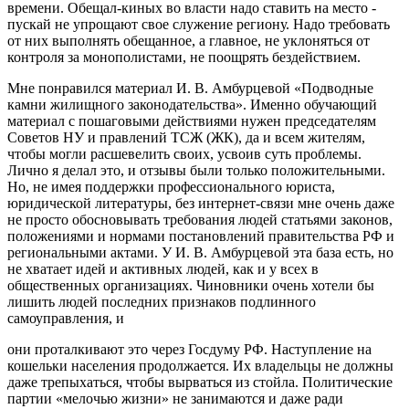
времени. Обещал-киных во власти надо ставить на место -
пускай не упрощают свое служение региону. Надо требовать
от них выполнять обещанное, а главное, не уклоняться от
контроля за монополистами, не поощрять бездействием.
Мне понравился материал И. В. Амбурцевой «Подводные
камни жилищного законодательства». Именно обучающий
материал с пошаговыми действиями нужен председателям
Советов НУ и правлений ТСЖ (ЖК), да и всем жителям,
чтобы могли расшевелить своих, усвоив суть проблемы.
Лично я делал это, и отзывы были только положительными.
Но, не имея поддержки профессионального юриста,
юридической литературы, без интернет-связи мне очень даже
не просто обосновывать требования людей статьями законов,
положениями и нормами постановлений правительства РФ и
региональными актами. У И. В. Амбурцевой эта база есть, но
не хватает идей и активных людей, как и у всех в
общественных организациях. Чиновники очень хотели бы
лишить людей последних признаков подлинного
самоуправления, и
они проталкивают это через Госдуму РФ. Наступление на
кошельки населения продолжается. Их владельцы не должны
даже трепыхаться, чтобы вырваться из стойла. Политические
партии «мелочью жизни» не занимаются и даже ради