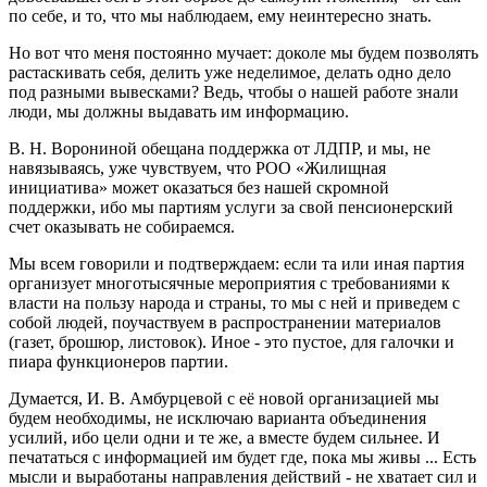
по себе, и то, что мы наблюдаем, ему неинтересно знать.
Но вот что меня постоянно мучает: доколе мы будем позволять
растаскивать себя, делить уже неделимое, делать одно дело
под разными вывесками? Ведь, чтобы о нашей работе знали
люди, мы должны выдавать им информацию.
В. Н. Ворониной обещана поддержка от ЛДПР, и мы, не
навязываясь, уже чувствуем, что РОО «Жилищная
инициатива» может оказаться без нашей скромной
поддержки, ибо мы партиям услуги за свой пенсионерский
счет оказывать не собираемся.
Мы всем говорили и подтверждаем: если та или иная партия
организует многотысячные мероприятия с требованиями к
власти на пользу народа и страны, то мы с ней и приведем с
собой людей, поучаствуем в распространении материалов
(газет, брошюр, листовок). Иное - это пустое, для галочки и
пиара функционеров партии.
Думается, И. В. Амбурцевой с её новой организацией мы
будем необходимы, не исключаю варианта объединения
усилий, ибо цели одни и те же, а вместе будем сильнее. И
печататься с информацией им будет где, пока мы живы ... Есть
мысли и выработаны направления действий - не хватает сил и