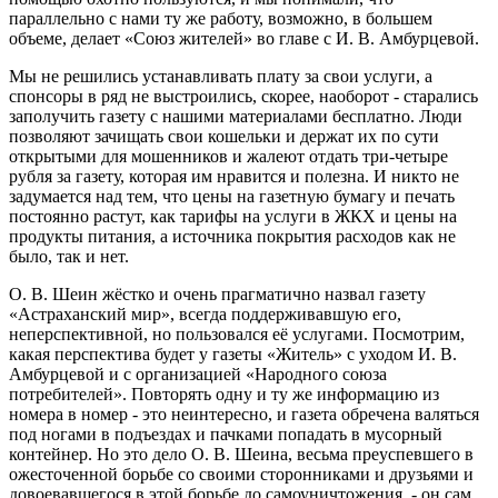
параллельно с нами ту же работу, возможно, в большем
объеме, делает «Союз жителей» во главе с И. В. Амбурцевой.
Мы не решились устанавливать плату за свои услуги, а
спонсоры в ряд не выстроились, скорее, наоборот - старались
заполучить газету с нашими материалами бесплатно. Люди
позволяют зачищать свои кошельки и держат их по сути
открытыми для мошенников и жалеют отдать три-четыре
рубля за газету, которая им нравится и полезна. И никто не
задумается над тем, что цены на газетную бумагу и печать
постоянно растут, как тарифы на услуги в ЖКХ и цены на
продукты питания, а источника покрытия расходов как не
было, так и нет.
О. В. Шеин жёстко и очень прагматично назвал газету
«Астраханский мир», всегда поддерживавшую его,
неперспективной, но пользовался её услугами. Посмотрим,
какая перспектива будет у газеты «Житель» с уходом И. В.
Амбурцевой и с организацией «Народного союза
потребителей». Повторять одну и ту же информацию из
номера в номер - это неинтересно, и газета обречена валяться
под ногами в подъездах и пачками попадать в мусорный
контейнер. Но это дело О. В. Шеина, весьма преуспевшего в
ожесточенной борьбе со своими сторонниками и друзьями и
довоевавшегося в этой борьбе до самоуничтожения, - он сам