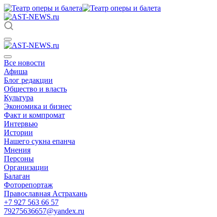
Все новости
Афиша
Блог редакции
Общество и власть
Культура
Экономика и бизнес
Факт и компромат
Интервью
Истории
Нашего сукна епанча
Мнения
Персоны
Организации
Балаган
Фоторепортаж
Православная Астрахань
+7 927 563 66 57
79275636657@yandex.ru