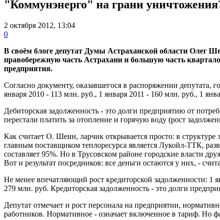
"Коммунэнерго" на грани уничтожения
2 октября 2012, 13:04
0
В своём блоге депутат Думы Астраханской области Олег Ш
правобережную часть Астрахани и большую часть квартало
предприятия.
Согласно документу, оказавшегося в распоряжении депутата, го
января 2010 - 113 млн. руб., 1 января 2011 - 160 млн. руб., 1 янв
Дебиторская задолженность - это долги предприятию от потреби
перестали платить за отопление и горячую воду (рост задолженн
Как считает О. Шеин, ларчик открывается просто: в структуре 
главным поставщиком теплоресурса является Лукойл-ТТК, ра
составляет 95%. Но в Трусовском районе городские власти дру
Вот и результат посредников: все деньги остаются у них, - счита
Не менее впечатляющий рост кредиторской задолженности: 1 января
279 млн. руб. Кредиторская задолженность - это долги предпр
Депутат отмечает и рост персонала на предприятии, нормативн
работников. Нормативное - означает включенное в тариф. Но фа