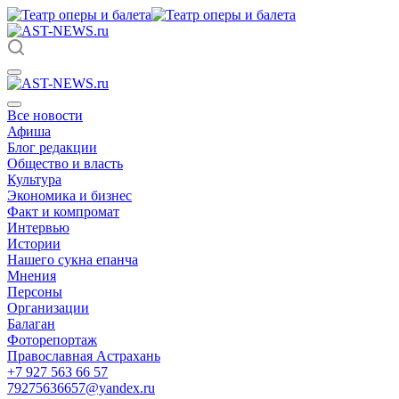
Все новости
Афиша
Блог редакции
Общество и власть
Культура
Экономика и бизнес
Факт и компромат
Интервью
Истории
Нашего сукна епанча
Мнения
Персоны
Организации
Балаган
Фоторепортаж
Православная Астрахань
+7 927 563 66 57
79275636657@yandex.ru