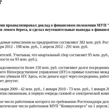
?
еин проанализировал доклад о финансовом положении МУП "
в левого берега, и сделал неутешительные выводы о финанс
довые начисления на предприятии составляют 382 млн. руб. Рост 
аря 2012 - 198 млн. руб., 1 апреля 2012 - 291 млн. руб.
телей. Учитывая, что квартальный сбор составляет 95 млн. руб.
ости на 93 млн. руб.).
задолженности более 150 млн. руб. составляют долги посреднико
звито Непосредственное управление (НУ) и прямые платежи ме
жно убивали НУ. Здесь, если деньги идут через посредника, раб
ет депутат.
 2009 - 42 млн. руб., 1 января 2010 - 73 млн. руб., 1 января 2011
иятия смежникам, в первую очередь газовой и электрической ком
ое число работников которого по требованию Ростехнадзора долж
ктическое число работников МУП "Коммунэнерго" на 1 апреля 201