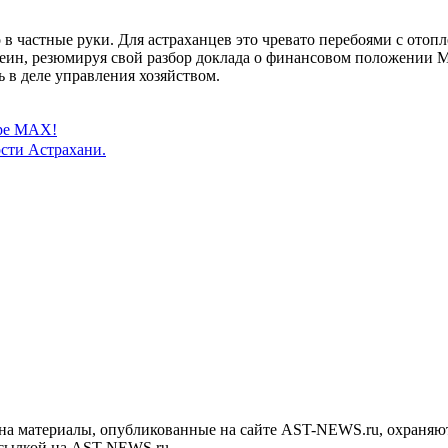
о в частные руки. Для астраханцев это чревато перебоями с ото
Шеин, резюмируя свой разбор доклада о финансовом положении 
в деле управления хозяйством.
ере MAX!
сти Астрахани.
на материалы, опубликованные на сайте AST-NEWS.ru, охраняют
ссылкой на AST-NEWS.ru