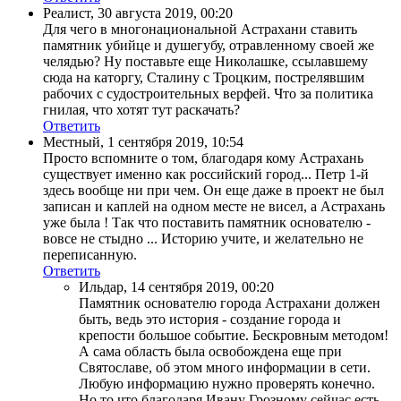
Реалист
,
30 августа 2019, 00:20
Для чего в многонациональной Астрахани ставить
памятник убийце и душегубу, отравленному своей же
челядью? Ну поставьте еще Николашке, ссылавшему
сюда на каторгу, Сталину с Троцким, пострелявшим
рабочих с судостроительных верфей. Что за политика
гнилая, что хотят тут раскачать?
Ответить
Местный
,
1 сентября 2019, 10:54
Просто вспомните о том, благодаря кому Астрахань
существует именно как российский город... Петр 1-й
здесь вообще ни при чем. Он еще даже в проект не был
записан и каплей на одном месте не висел, а Астрахань
уже была ! Так что поставить памятник основателю -
вовсе не стыдно ... Историю учите, и желательно не
переписанную.
Ответить
Ильдар
,
14 сентября 2019, 00:20
Памятник основателю города Астрахани должен
быть, ведь это история - создание города и
крепости большое событие. Бескровным методом!
А сама область была освобождена еще при
Святославе, об этом много информации в сети.
Любую информацию нужно проверять конечно.
Но то что благодаря Ивану Грозному сейчас есть