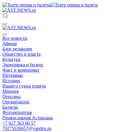
Все новости
Афиша
Блог редакции
Общество и власть
Культура
Экономика и бизнес
Факт и компромат
Интервью
Истории
Нашего сукна епанча
Мнения
Персоны
Организации
Балаган
Фоторепортаж
Православная Астрахань
+7 927 563 66 57
79275636657@yandex.ru