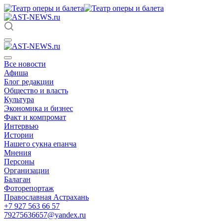
Все новости
Афиша
Блог редакции
Общество и власть
Культура
Экономика и бизнес
Факт и компромат
Интервью
Истории
Нашего сукна епанча
Мнения
Персоны
Организации
Балаган
Фоторепортаж
Православная Астрахань
+7 927 563 66 57
79275636657@yandex.ru