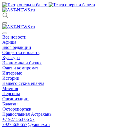
Все новости
Афиша
Блог редакции
Общество и власть
Культура
Экономика и бизнес
Факт и компромат
Интервью
Истории
Нашего сукна епанча
Мнения
Персоны
Организации
Балаган
Фоторепортаж
Православная Астрахань
+7 927 563 66 57
79275636657@yandex.ru