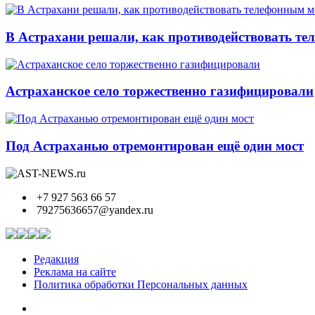
В Астрахани решали, как противодействовать т
Астраханское село торжественно газифицировали
Под Астраханью отремонтирован ещё один мост
+7 927 563 66 57
79275636657@yandex.ru
Редакция
Реклама на сайте
Политика обработки Персональных данных