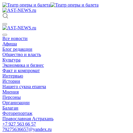
Все новости
Афиша
Блог редакции
Общество и власть
Культура
Экономика и бизнес
Факт и компромат
Интервью
Истории
Нашего сукна епанча
Мнения
Персоны
Организации
Балаган
Фоторепортаж
Православная Астрахань
+7 927 563 66 57
79275636657@yandex.ru