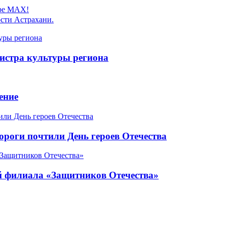
ере MAX!
сти Астрахани.
истра культуры региона
ение
роги почтили День героев Отечества
ой филиала «Защитников Отечества»