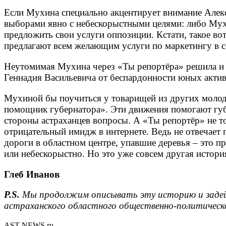
Если Мухина специально акцентирует внимание Алекса
выборами явно с небескорыстными целями: либо Мух
предложить свои услуги оппозиции. Кстати, такое в
предлагают всем желающим услуги по маркетингу в со
Неутомимая Мухина через «Ты репортёра» решила и 
Геннадия Васильевича от беспардонности юных актив
Мухиной бы поучиться у товарищей из других моло
помощник губернатора». Эти движения помогают губ
стороны астраханцев вопросы. А «Ты репортёр» не т
отрицательный имидж в интернете. Ведь не отвечает 
дороги в областном центре, упавшие деревья – это п
или небескорыстно. Но это уже совсем другая истор
Глеб Иванов
P.S.
Мы продолжим описывать эту историю и задейс
астраханского областного общественно-политическ
AST-NEWS.ru