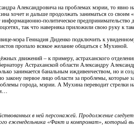
ндра Александровича на проблемах мэрии, то явно на
ина хочет и дальше продолжать заниматься со своим 
от информационно-политическое предпринимательство д
цсетях, так что наверняка приложили свою руку к так
вице-мэра Геннадия Диденко подключить к увиденном
истов пропало всякое желание общаться с Мухиной.
дёжных движений – к примеру, астраханского отделе
ернатору Астраханской области Александру Александ
олько занимается банальным иждивенчеством, но и со
по закону первое лицо области за проблемы, которые 
роблемы города, мэрии. А Мухина переводит стрелки на
ия…
твованных в ней персонажей. Продолжение следует 
ого еженедельника «Факт и компромат», который вый