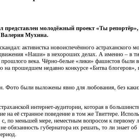
был представлен молодёжный проект «Ты репортёр
а Валерия Мухина.
 скандал: активистка новоиспечённого астраханского 
движения «Наши» в нехороших делах. А именно – в ти
. прошлого века. Чёрно-белые «лики» фашистов были 
то на прошедшем недавно конкурсе «Битва блогеров»,
рн. Фото были выложены явно для любования, без ка
страханской интернет-аудитории, которая в большинст
 на её странное поведение в том же Твиттере. Исполь
с, по меньшей мере, неместным вопросом к первому ли
не обязанность губернатора их решать, то ли знает об
период.