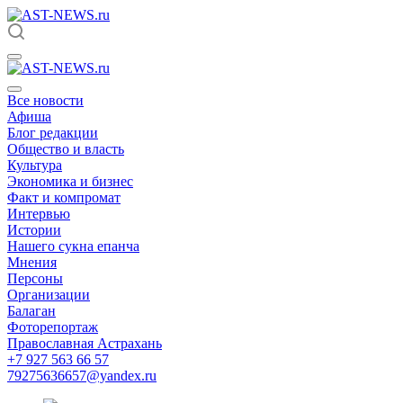
Все новости
Афиша
Блог редакции
Общество и власть
Культура
Экономика и бизнес
Факт и компромат
Интервью
Истории
Нашего сукна епанча
Мнения
Персоны
Организации
Балаган
Фоторепортаж
Православная Астрахань
+7 927 563 66 57
79275636657@yandex.ru