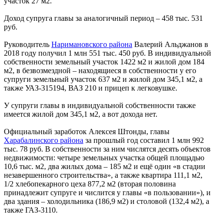
участок 27 м2.
Доход супруга главы за аналогичный период – 458 тыс. 531
руб.
Руководитель
Наримановского района
Валерий Альджанов в
2018 году получил 1 млн 551 тыс. 450 руб. В индивидуальной
собственности земельный участок 1422 м2 и жилой дом 184
м2, в безвозмездной – находящиеся в собственности у его
супруги земельный участок 637 м2 и жилой дом 345,1 м2, а
также УАЗ-315194, ВАЗ 210 и прицеп к легковушке.
У супруги главы в индивидуальной собственности также
имеется жилой дом 345,1 м2, а вот дохода нет.
Официальный заработок Алексея Штонды, главы
Харабалинского района
за прошлый год составил 1 млн 992
тыс. 78 руб. В собственности за ним числятся десять объектов
недвижимости: четыре земельных участка общей площадью
10,6 тыс. м2, два жилых дома – 185 м2 и ещё один «в стадии
незавершенного строительства», а также квартира 111,1 м2,
1/2 хлебопекарного цеха 877,2 м2 (вторая половина
принадлежит супруге и числится у главы «в пользовании»), и
два здания – холодильника (186,9 м2) и столовой (132,4 м2), а
также ГАЗ-3110.