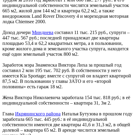
индивидуальной собственности числятся земельный участок
665 м2, жилой дом 144 м2 и квартира 62,2 м2, а также
внедорожник Land Rover Discovery 4 и мореходная моторная
лодка Chiemsee 2000.
Доход дочери
Миндиева
составил 11 тыс. 215 руб., супруги –
447 тыс. 567 руб.; последней принадлежат две квартиры
площадью 53,4 и 62,2 квадратных метра, а в пользовании,
кроме жилого дома и земельного участка супруга, находится
ещё один земельный участок 800 м2.
Заработок мэра Знаменска Виктора Лиха за прошлый год
составил 2 млн 195 тыс. 702 руб. В собственности у него
имеется Kia Sportage; вместе с супругой он владеет квартирой
87,5 м2. В пользовании у главы ЗАТО и его «второй
половины» есть гараж 18 м2.
Жена Виктора Николаевича заработала 154 тыс. 818 руб.; в её
индивидуальной собственности – квартира 31, 3м 2.
Глава
Икрянинского района
Наталья Бутузова в прошлом году
заработала 665 тыс. 445 руб.: в её индивидуальной
собственности имеются две квартиры 41,6 и 31,3 м2, в общей
долевой – квартира 65 м2. В аренде числится земельный