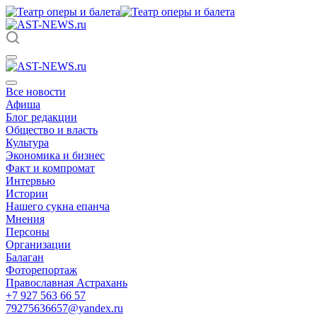
Все новости
Афиша
Блог редакции
Общество и власть
Культура
Экономика и бизнес
Факт и компромат
Интервью
Истории
Нашего сукна епанча
Мнения
Персоны
Организации
Балаган
Фоторепортаж
Православная Астрахань
+7 927 563 66 57
79275636657@yandex.ru