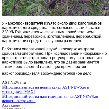
У наркопроизводителя изъято около двух килограммов
наркотического средства, что, согласно части 2 статье
228 УК РФ, является «незаконным приобретением,
хранением, перевозкой, изготовлением, переработкой
наркотических средств в крупном размере».
Работники оперативной службы госнаркоконтроля
сработали оперативно. При исследовании информации о
причастности астраханца к регулярному изготовлению
наркотиков было выявлено, что он давно занимается
таким промыслом. В настоящее время против
наркопроизводителя возбуждено уголовное дело.
AST-NEWS.ru
Подписывайтесь на новый канал AST-NEWS.ru в
мессенджере MAX!
Подписывайтесь на наш телеграм-канал AST-NEWS.ru -
новости Астрахани.
Актуально