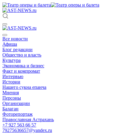
Все новости
Афиша
Блог редакции
Общество и власть
Культура
Экономика и бизнес
Факт и компромат
Интервью
Истории
Нашего сукна епанча
Мнения
Персоны
Организации
Балаган
Фоторепортаж
Православная Астрахань
+7 927 563 66 57
79275636657@yandex.ru