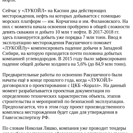
Сейчас у «ЛУКОЙЛ» на Каспии два действующих
месторождения, нефть на которых добывается с помощью
морских платформ — им. Корчагина и им. Филановского. На
них с момента начала освоения пробурено в общей сложности
девять скважин и добыто 10 млн т нефти. В 2017-2018 гг.
здесь планируется добыть уже порядка 7 млн тонн. Ввод в
эксплуатацию месторождения Ракушечного поможет
«ЛУКОЙЛу» компенсировать падение добычи в Западной
Сибири, на которую приходится почти половина добытых
компанией углеводородов. В 2015 году было зафиксировано
падение общей добычи холдинга на 5,6% (до 84,9 млн тонн).
Предварительные работы по освоению Ракушечного были
начаты ещё в конце прошлого года, когда «ЛУКОЙЛ»
договорился о проектировании с ЦКБ «Коралл». На данный
момент разрабатывается проектная документация по
определению технических характеристик объекта, этапов
строительства и мероприятий по безопасной эксплуатации.
Предполагается, что в этом году проект производственного
комплекса месторождения будет сдан для утверждения в
Главгосэкспертизу РФ.
По словам Николая Ляшко, компания уже проводит тендеры