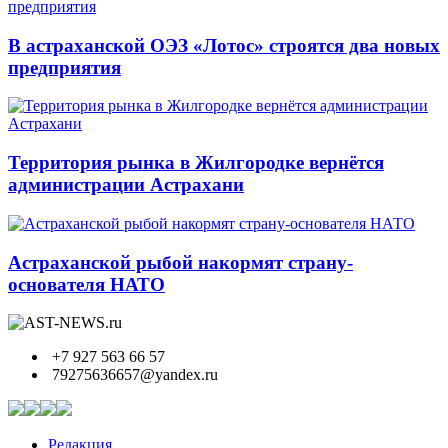
В астраханской ОЭЗ «Лотос» строятся два новых
предприятия
Территория рынка в Жилгородке вернётся
администрации Астрахани
Астраханской рыбой накормят страну-
основателя НАТО
+7 927 563 66 57
79275636657@yandex.ru
Редакция