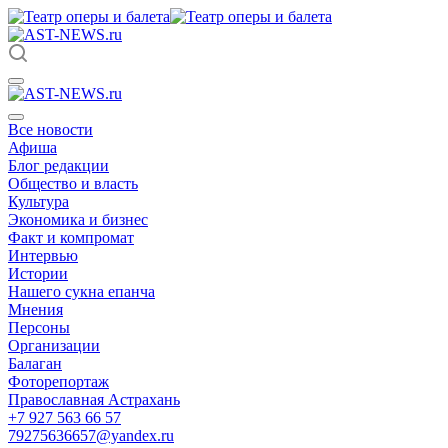
Все новости
Афиша
Блог редакции
Общество и власть
Культура
Экономика и бизнес
Факт и компромат
Интервью
Истории
Нашего сукна епанча
Мнения
Персоны
Организации
Балаган
Фоторепортаж
Православная Астрахань
+7 927 563 66 57
79275636657@yandex.ru