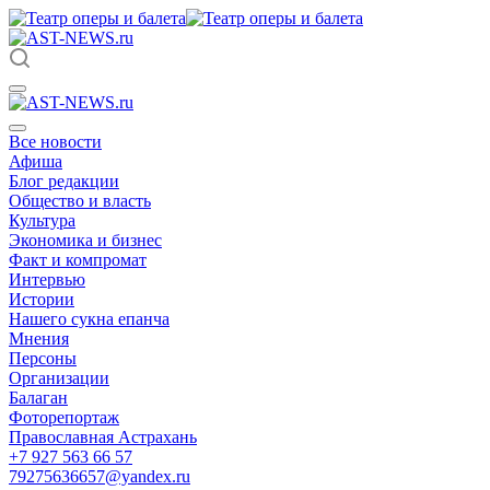
Все новости
Афиша
Блог редакции
Общество и власть
Культура
Экономика и бизнес
Факт и компромат
Интервью
Истории
Нашего сукна епанча
Мнения
Персоны
Организации
Балаган
Фоторепортаж
Православная Астрахань
+7 927 563 66 57
79275636657@yandex.ru