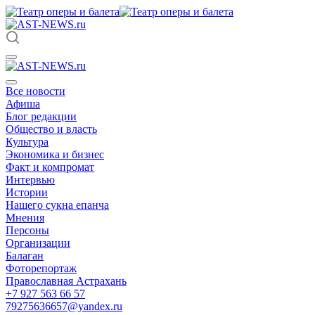
Все новости
Афиша
Блог редакции
Общество и власть
Культура
Экономика и бизнес
Факт и компромат
Интервью
Истории
Нашего сукна епанча
Мнения
Персоны
Организации
Балаган
Фоторепортаж
Православная Астрахань
+7 927 563 66 57
79275636657@yandex.ru