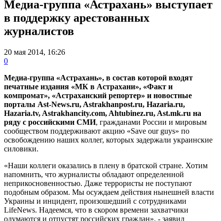
Медиа-группа «Астрахань» выступает
в поддержку арестованных
журналистов
20 мая 2014, 16:26
0
Медиа-группа «Астрахань», в состав которой входят
печатные издания «МК в Астрахани», «Факт и
компромат», «Астраханский репортер» и новостные
порталы Ast-News.ru, Astrakhanpost.ru, Hazaria.ru,
Hazaria.tv, Astrakhancity.com, Ahtubinez.ru, Ast.mk.ru на
ряду с российскими СМИ
, гражданами России и мировым
сообществом поддерживают акцию «Save our guys» по
освобождению наших коллег, которых задержали украинские
силовики.
«Наши коллеги оказались в плену в братской стране. Хотим
напомнить, что журналисты обладают определенной
неприкосновенностью. Даже террористы не поступают
подобным образом. Мы осуждаем действия нынешней власти
Украины и инцидент, произошедший с сотрудниками
LifeNews. Надеемся, что в скором времени захватчики
одумаются и отпустят российских граждан», - заявил