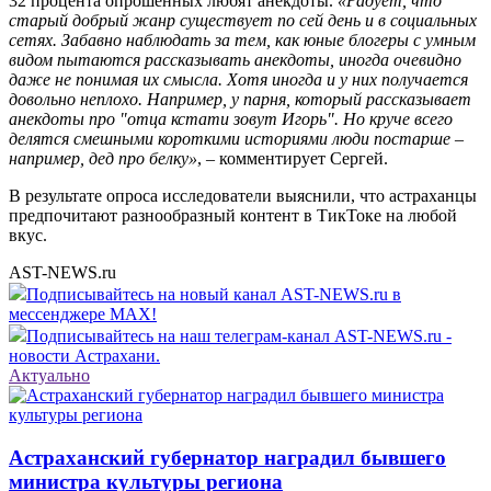
32 процента опрошенных любят анекдоты.
«Радует, что
старый добрый жанр существует по сей день и в социальных
сетях. Забавно наблюдать за тем, как юные блогеры с умным
видом пытаются рассказывать анекдоты, иногда очевидно
даже не понимая их смысла. Хотя иногда и у них получается
довольно неплохо. Например, у парня, который рассказывает
анекдоты про "отца кстати зовут Игорь". Но круче всего
делятся смешными короткими историями люди постарше –
например, дед про белку»
, – комментирует Сергей.
В результате опроса исследователи выяснили, что астраханцы
предпочитают разнообразный контент в ТикТоке на любой
вкус.
AST-NEWS.ru
Подписывайтесь на новый канал AST-NEWS.ru в
мессенджере MAX!
Подписывайтесь на наш телеграм-канал AST-NEWS.ru -
новости Астрахани.
Актуально
Астраханский губернатор наградил бывшего
министра культуры региона