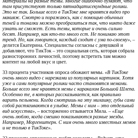
материалы на разные темы. Многие ошибочно думают, что
там присутствуют только пятнадцатисекундные ролики.
Это не так. Больше всего в ТикТоке мне нравятся видео про
макияж. Смотрю и поражаюсь, как с помощью обычных
теней и тоналки можно преобразиться так, что никто даже
узнать не сможет. Есть темы, которые и очень сильно
бесят. Например, как кто-то много ест. Не понимаю этот
тренд. Но, как говорится, каждый сходит с ума по-своему»
, –
делится Екатерина. Специалисты согласны с девушкой и
добавляют, что ТикТок – это социальная сеть, которая собрала
разносторонних личностей, поэтому встретить там можно
контент на любой вкус и цвет.
33 процента участников опроса обожают мемы.
«В ТикТоке
очень много видео с нарезками из популярных картинок. Хотя
уже и сами популярные ролики часто становятся мемами.
Больше всего мне нравятся мемы с каракалом Большой Шлепа.
Особенно те, в которых рассказывается, как правильно
варить пельмени. Когда смотришь на эту милашку, губы сами
собой растягиваются в улыбке. Мемы с ним – это отдельный
вид искусства»
, – восторженно отзывается Мила. –
«Еще
очень люблю, когда смешно показываются разные звезды.
Например, Моргенштерн. С ним очень много известных мемов
и не только в ТикТоке»
.