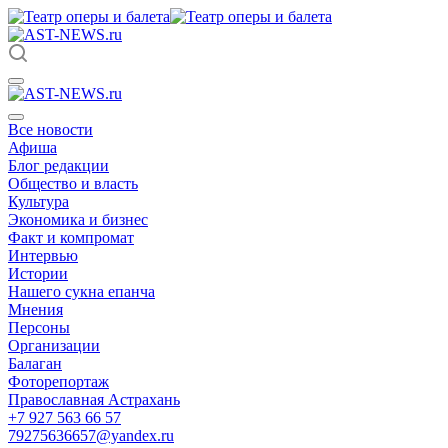
Все новости
Афиша
Блог редакции
Общество и власть
Культура
Экономика и бизнес
Факт и компромат
Интервью
Истории
Нашего сукна епанча
Мнения
Персоны
Организации
Балаган
Фоторепортаж
Православная Астрахань
+7 927 563 66 57
79275636657@yandex.ru