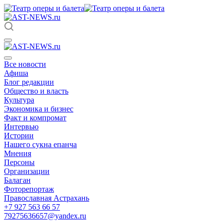
Все новости
Афиша
Блог редакции
Общество и власть
Культура
Экономика и бизнес
Факт и компромат
Интервью
Истории
Нашего сукна епанча
Мнения
Персоны
Организации
Балаган
Фоторепортаж
Православная Астрахань
+7 927 563 66 57
79275636657@yandex.ru