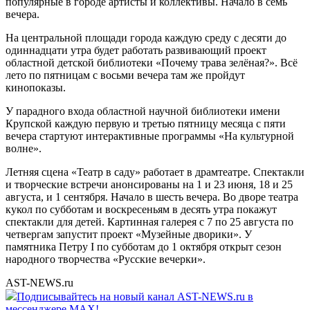
популярные в городе артисты и коллективы. Начало в семь
вечера.
На центральной площади города каждую среду с десяти до
одиннадцати утра будет работать развивающий проект
областной детской библиотеки «Почему трава зелёная?». Всё
лето по пятницам с восьми вечера там же пройдут
кинопоказы.
У парадного входа областной научной библиотеки имени
Крупской каждую первую и третью пятницу месяца с пяти
вечера стартуют интерактивные программы «На культурной
волне».
Летняя сцена «Театр в саду» работает в драмтеатре. Спектакли
и творческие встречи анонсированы на 1 и 23 июня, 18 и 25
августа, и 1 сентября. Начало в шесть вечера. Во дворе театра
кукол по субботам и воскресеньям в десять утра покажут
спектакли для детей. Картинная галерея с 7 по 25 августа по
четвергам запустит проект «Музейные дворики». У
памятника Петру I по субботам до 1 октября открыт сезон
народного творчества «Русские вечерки».
AST-NEWS.ru
Подписывайтесь на новый канал AST-NEWS.ru в
мессенджере MAX!