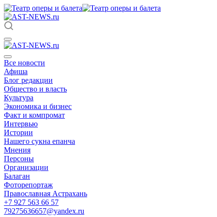
Все новости
Афиша
Блог редакции
Общество и власть
Культура
Экономика и бизнес
Факт и компромат
Интервью
Истории
Нашего сукна епанча
Мнения
Персоны
Организации
Балаган
Фоторепортаж
Православная Астрахань
+7 927 563 66 57
79275636657@yandex.ru