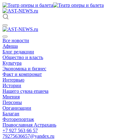
Все новости
Афиша
Блог редакции
Общество и власть
Культура
Экономика и бизнес
Факт и компромат
Интервью
Истории
Нашего сукна епанча
Мнения
Персоны
Организации
Балаган
Фоторепортаж
Православная Астрахань
+7 927 563 66 57
79275636657@yandex.ru