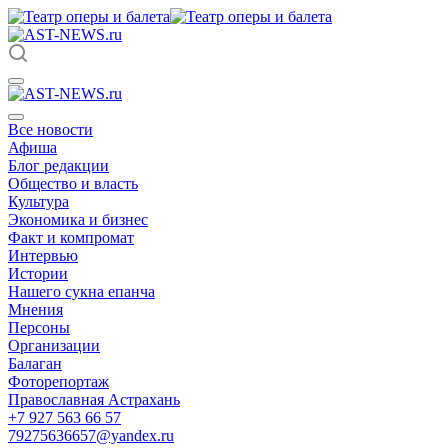
Все новости
Афиша
Блог редакции
Общество и власть
Культура
Экономика и бизнес
Факт и компромат
Интервью
Истории
Нашего сукна епанча
Мнения
Персоны
Организации
Балаган
Фоторепортаж
Православная Астрахань
+7 927 563 66 57
79275636657@yandex.ru