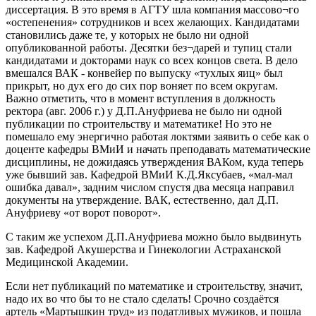
диссертация. В это время в АГТУ шла компания массово¬го
«остепенения» сотрудников и всех желающих. Кандидатами
становились даже те, у которых не было ни одной
опубликованной работы. Десятки без¬дарей и тупиц стали
кандидатами и докторами наук со всех концов света. В дело
вмешался ВАК - конвейер по выпуску «тухлых яиц» был
прикрыт, но дух его до сих пор воняет по всем округам.
Важно отметить, что в момент вступления в должность
ректора (авг. 2006 г.) у Д.П.Ануфриева не было ни одной
публикации по строительству и математике! Но это не
помешало ему энергично работая локтями заявить о себе как о
доценте кафедры ВМиИ и начать преподавать математические
дисциплины, не дожидаясь утверждения ВАКом, куда теперь
уже бывший зав. Кафедрой ВМиИ К.Д.Яксубаев, «мал-мал
ошибка давал», задним числом спустя два месяца направил
документы на утверждение. ВАК, естественно, дал Д.П.
Ануфриеву «от ворот поворот».
С таким же успехом Д.П.Ануфриева можно было выдвинуть
зав. Кафедрой Акушерства и Гинекологии Астраханской
Медицинской Академии.
Если нет публикаций по математике и строительству, значит,
надо их во что бы то не стало сделать! Срочно создаётся
артель «Мартышкин труд» из податливых мужиков, и пошла