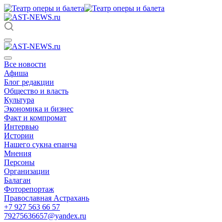
Все новости
Афиша
Блог редакции
Общество и власть
Культура
Экономика и бизнес
Факт и компромат
Интервью
Истории
Нашего сукна епанча
Мнения
Персоны
Организации
Балаган
Фоторепортаж
Православная Астрахань
+7 927 563 66 57
79275636657@yandex.ru