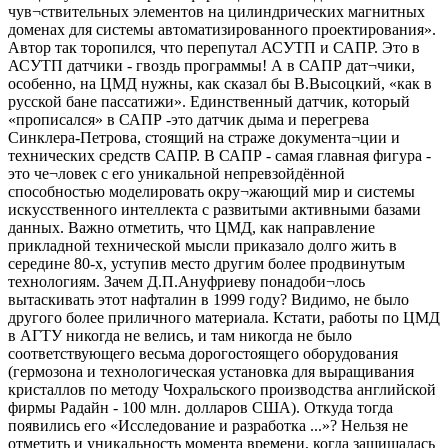
чув¬ствительных элементов на цилиндрических магнитных
доменах для системы автоматизированного проектирования».
Автор так торопился, что перепутал АСУТП и САПР. Это в
АСУТП датчики - гвоздь программы! А в САПР дат¬чики,
особенно, на ЦМД нужны, как сказал бы В.Высоцкий, «как в
русской бане пассатижи». Единственный датчик, который
«прописался» в САПР -это датчик дыма и перегрева
Синклера-Петрова, стоящий на страже документа¬ции и
технических средств САПР. В САПР - самая главная фигура -
это че¬ловек с его уникальной непревзойдённой
способностью моделировать окру¬жающий мир и системы
искусственного интеллекта с развитыми активными базами
данных. Важно отметить, что ЦМД, как направление
прикладной технической мысли приказало долго жить в
середине 80-х, уступив место другим более продвинутым
технологиям. Зачем Д.П.Ануфриеву понадоби¬лось
вытаскивать этот нафталин в 1999 году? Видимо, не было
другого более приличного материала. Кстати, работы по ЦМД
в АГТУ никогда не велись, и там никогда не было
соответствующего весьма дорогостоящего оборудования
(гермозона и технологическая установка для выращивания
кристаллов по методу Чохральского производства английской
фирмы Радайн - 100 млн. долларов США). Откуда тогда
появились его «Исследование и разработка ...»? Нельзя не
отметить и уникальность момента времени, когда защищалась