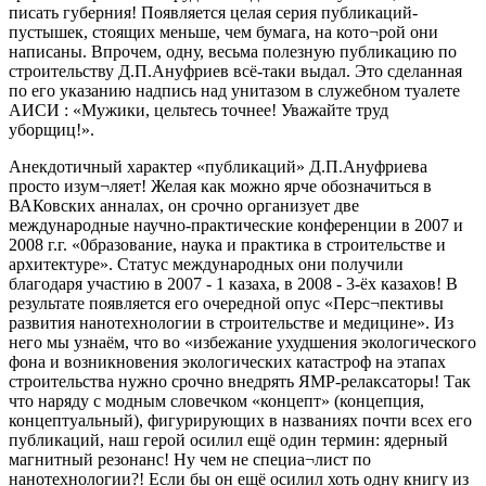
писать губерния! Появляется целая серия публикаций-
пустышек, стоящих меньше, чем бумага, на кото¬рой они
написаны. Впрочем, одну, весьма полезную публикацию по
строительству Д.П.Ануфриев всё-таки выдал. Это сделанная
по его указанию надпись над унитазом в служебном туалете
АИСИ : «Мужики, цельтесь точнее! Уважайте труд
уборщиц!».
Анекдотичный характер «публикаций» Д.П.Ануфриева
просто изум¬ляет! Желая как можно ярче обозначиться в
ВАКовских анналах, он срочно организует две
международные научно-практические конференции в 2007 и
2008 г.г. «0бразование, наука и практика в строительстве и
архитектуре». Статус международных они получили
благодаря участию в 2007 - 1 казаха, в 2008 - 3-ёх казахов! В
результате появляется его очередной опус «Перс¬пективы
развития нанотехнологии в строительстве и медицине». Из
него мы узнаём, что во «избежание ухудшения экологического
фона и возникновения экологических катастроф на этапах
строительства нужно срочно внедрять ЯМР-релаксаторы! Так
что наряду с модным словечком «концепт» (концепция,
концептуальный), фигурирующих в названиях почти всех его
публикаций, наш герой осилил ещё один термин: ядерный
магнитный резонанс! Ну чем не специа¬лист по
нанотехнологии?! Если бы он ещё осилил хоть одну книгу из