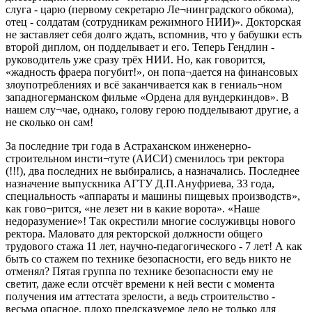
слуга - царю (первому секретарю Ле¬нинградского обкома),
отец - солдатам (сотрудникам режимного НИИ)». Докторская
не заставляет себя долго ждать, вспомнив, что у бабушки есть
второй диплом, он подделывает и его. Теперь Гендлин -
руководитель уже сразу трёх НИИ. Но, как говорится,
«жадность фраера погубит!», он попа¬дается на финансовых
злоупотреблениях и всё заканчивается как в гениаль¬ном
западногерманском фильме «Ордена для вундеркиндов». В
нашем слу¬чае, однако, голову герою подделывают другие, а
не сколько он сам!
За последние три года в Астраханском инженерно-
строительном инсти¬туте (АИСИ) сменилось три ректора
(!!!), два последних не выбирались, а назначались. Последнее
назначение выпускника АГТУ Д.П.Ануфриева, 33 года,
специальность «аппараты и машины пищевых производств»,
как гово¬рится, «не лезет ни в какие ворота». «Наше
недоразумение»! Так окрестили многие сослуживцы нового
ректора. Маловато для ректорской должности общего
трудового стажа 11 лет, научно-педагогического - 7 лет! А как
быть со стажем по технике безопасности, его ведь никто не
отменял? Пятая группа по технике безопасности ему не
светит, даже если отсчёт времени к ней вести с момента
получения им аттестата зрелости, а ведь строительство -
весьма опасное, плохо предсказуемое дело не только для