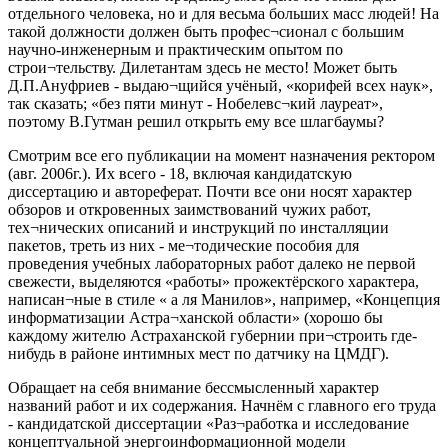
отдельного человека, но и для весьма больших масс людей! На
такой должности должен быть профес¬сионал с большим
научно-инженерным и практическим опытом по
строи¬тельству. Дилетантам здесь не место! Может быть
Д.П.Ануфриев - выдаю¬щийся учёный, «корифей всех наук»,
так сказать; «без пяти минут - Нобелевс¬кий лауреат»,
поэтому В.Гутман решил открыть ему все шлагбаумы?
Смотрим все его публикации на момент назначения ректором
(авг. 2006г.). Их всего - 18, включая кандидатскую
диссертацию и автореферат. Почти все они носят характер
обзоров и откровенных заимствований чужих работ,
тех¬нических описаний и инструкций по инсталляции
пакетов, треть из них - ме¬тодические пособия для
проведения учебных лабораторных работ далеко не первой
свежести, выделяются «работы» прожектёрского характера,
написан¬ные в стиле « а ля Манилов», например, «Концепция
информатизации Астра¬ханской области» (хорошо бы
каждому жителю Астраханской губернии при¬строить где-
нибудь в районе интимных мест по датчику на ЦМДГ).
Обращает на себя внимание бессмысленный характер
названий работ и их содержания. Начнём с главного его труда
- кандидатской диссертации «Раз¬работка и исследование
концептуальной энергоинформационной модели