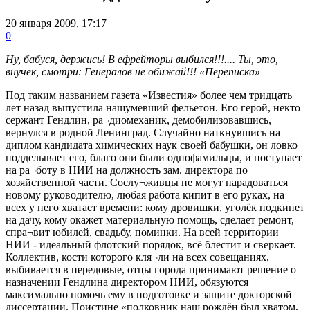
20 января 2009, 17:17
0
Ну, бабуся, держись! В ефрейторы выбился!!!.... Ты, это,
внучек, смотри: Генералов не обижай!!! «Переписка»
Под таким названием газета «Известия» более чем тридцать
лет назад выпустила нашумевший фельетон. Его герой, некто
сержант Гендлин, ра¬диомеханик, демобилизовавшись,
вернулся в родной Ленинград. Случайно наткнувшись на
диплом кандидата химических наук своей бабушки, он ловко
подделывает его, благо они были однофамильцы, и поступает
на ра¬боту в НИИ на должность зам. директора по
хозяйственной части. Сослу¬живцы не могут нарадоваться
новому руководителю, любая работа кипит в его руках, на
всех у него хватает времени: кому дровишки, уголёк подкинет
на дачу, кому окажет материальную помощь, сделает ремонт,
спра¬вит юбилей, свадьбу, поминки. На всей территории
НИИ - идеальный флотский порядок, всё блестит и сверкает.
Коллектив, кости которого кля¬ли на всех совещаниях,
выбивается в передовые, отцы города принимают решение о
назначении Гендлина директором НИИ, обязуются
максимально помочь ему в подготовке и защите докторской
диссертации. Поистине «полковник наш рождён был хватом,