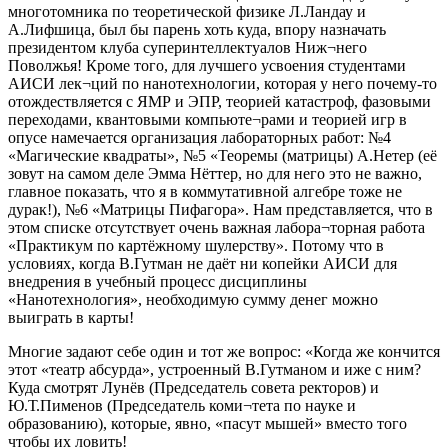
многотомника по теоретической физике Л.Ландау и
А.Лифшица, был бы парень хоть куда, впору назначать
президентом клуба суперинтеллектуалов Ниж¬него
Поволжья! Кроме того, для лучшего усвоения студентами
АИСИ лек¬ций по нанотехнологии, которая у него почему-то
отождествляется с ЯМР и ЭПР, теорией катастроф, фазовыми
переходами, квантовыми компьюте¬рами и теорией игр в
опусе намечается организация лабораторных работ: №4
«Магические квадраты», №5 «Теоремы (матрицы) А.Нетер (её
зовут на самом деле Эмма Нёттер, но для него это не важно,
главное показать, что я в коммутативной алгебре тоже не
дурак!), №6 «Матрицы Пифагора». Нам представляется, что в
этом списке отсутствует очень важная лабора¬торная работа
«Практикум по картёжному шулерству». Потому что в
условиях, когда В.Гутман не даёт ни копейки АИСИ для
внедрения в учебный процесс дисциплины
«Нанотехнология», необходимую сумму денег можно
выиграть в карты!
Многие задают себе один и тот же вопрос: «Когда же кончится
этот «театр абсурда», устроенный В.Гутманом и иже с ним?
Куда смотрят Лунёв (Председатель совета ректоров) и
Ю.Т.Пименов (Председатель коми¬тета по науке и
образованию), которые, явно, «пасут мышей» вместо того
чтобы их ловить!