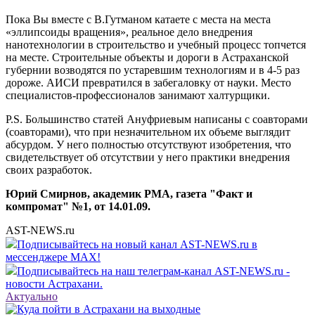
Пока Вы вместе с В.Гутманом катаете с места на места
«эллипсоиды вращения», реальное дело внедрения
нанотехнологии в строительство и учебный процесс топчется
на месте. Строительные объекты и дороги в Астраханской
губернии возводятся по устаревшим технологиям и в 4-5 раз
дороже. АИСИ превратился в забегаловку от науки. Место
специалистов-профессионалов занимают халтурщики.
Р.S. Большинство статей Ануфриевым написаны с соавторами
(соавторами), что при незначительном их объеме выглядит
абсурдом. У него полностью отсутствуют изобретения, что
свидетельствует об отсутствии у него практики внедрения
своих разработок.
Юрий Смирнов, академик РМА, газета "Факт и
компромат" №1, от 14.01.09.
AST-NEWS.ru
Подписывайтесь на новый канал AST-NEWS.ru в
мессенджере MAX!
Подписывайтесь на наш телеграм-канал AST-NEWS.ru -
новости Астрахани.
Актуально